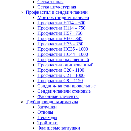
Сетка тканая
Сетка штукатурная
Профнастил и сэндвич-панели
Монтаж сэндвич-панелей
Профнастил Н114 – 600
Профнастил Н114 – 750
Профнастил Н57 - 750
Профнастил Н60 - 845
Профнастил Н75 – 750
Профнастил НС35 - 1000
Профнастил НС44 - 1000
Профнастил окрашенный
Профнастил оцинкованный
Профнастил С20 - 1100
Профнастил С21 - 1000
Профнастил С8 – 1150
Сэндвич-панели кровельные
Сэндвич-панели стеновые
Фасонные элементы
Трубопроводная арматура
Заглушки
Отводы
Переходы
Тройники
Фланцевые заглушки