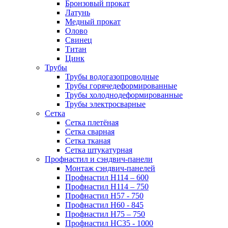
Бронзовый прокат
Латунь
Медный прокат
Олово
Свинец
Титан
Цинк
Трубы
Трубы водогазопроводные
Трубы горячедеформированные
Трубы холоднодеформированные
Трубы электросварные
Сетка
Сетка плетёная
Сетка сварная
Сетка тканая
Сетка штукатурная
Профнастил и сэндвич-панели
Монтаж сэндвич-панелей
Профнастил Н114 – 600
Профнастил Н114 – 750
Профнастил Н57 - 750
Профнастил Н60 - 845
Профнастил Н75 – 750
Профнастил НС35 - 1000