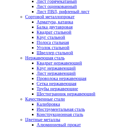
Лист горячекатаный
Лист оцинкованный
Лист ПВЛ, рифленый лист
Сортовой металлопрокат
Арматура, катанка
Балка двутавровая
Квадрат стальной
Круг стальной
Полоса стальная
Уголок стальной
Швеллер стальной
Нержавеющая сталь
Квадрат нержавеющий
Круг нержавеющий
Лист нержавеющий
Проволока нержавеющая
Сетка нержавеющая
Трубы нержавеющие
Шестигранник нержавеющий
Качественные стали
Калибровка
Инструментальная сталь
Конструкционная сталь
Цветные металлы
Алюминиевый прокат