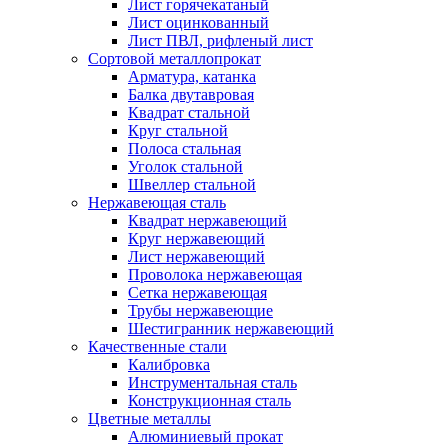
Лист горячекатаный
Лист оцинкованный
Лист ПВЛ, рифленый лист
Сортовой металлопрокат
Арматура, катанка
Балка двутавровая
Квадрат стальной
Круг стальной
Полоса стальная
Уголок стальной
Швеллер стальной
Нержавеющая сталь
Квадрат нержавеющий
Круг нержавеющий
Лист нержавеющий
Проволока нержавеющая
Сетка нержавеющая
Трубы нержавеющие
Шестигранник нержавеющий
Качественные стали
Калибровка
Инструментальная сталь
Конструкционная сталь
Цветные металлы
Алюминиевый прокат