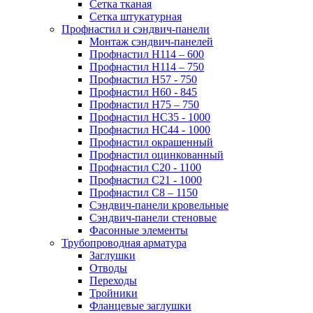
Сетка тканая
Сетка штукатурная
Профнастил и сэндвич-панели
Монтаж сэндвич-панелей
Профнастил Н114 – 600
Профнастил Н114 – 750
Профнастил Н57 - 750
Профнастил Н60 - 845
Профнастил Н75 – 750
Профнастил НС35 - 1000
Профнастил НС44 - 1000
Профнастил окрашенный
Профнастил оцинкованный
Профнастил С20 - 1100
Профнастил С21 - 1000
Профнастил С8 – 1150
Сэндвич-панели кровельные
Сэндвич-панели стеновые
Фасонные элементы
Трубопроводная арматура
Заглушки
Отводы
Переходы
Тройники
Фланцевые заглушки