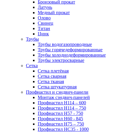
Бронзовый прокат
Латунь
Медный прокат
Олово
Свинец
Титан
Цинк
Трубы
Трубы водогазопроводные
Трубы горячедеформированные
Трубы холоднодеформированные
Трубы электросварные
Сетка
Сетка плетёная
Сетка сварная
Сетка тканая
Сетка штукатурная
Профнастил и сэндвич-панели
Монтаж сэндвич-панелей
Профнастил Н114 – 600
Профнастил Н114 – 750
Профнастил Н57 - 750
Профнастил Н60 - 845
Профнастил Н75 – 750
Профнастил НС35 - 1000