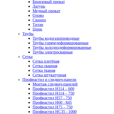
Бронзовый прокат
Латунь
Медный прокат
Олово
Свинец
Титан
Цинк
Трубы
Трубы водогазопроводные
Трубы горячедеформированные
Трубы холоднодеформированные
Трубы электросварные
Сетка
Сетка плетёная
Сетка сварная
Сетка тканая
Сетка штукатурная
Профнастил и сэндвич-панели
Монтаж сэндвич-панелей
Профнастил Н114 – 600
Профнастил Н114 – 750
Профнастил Н57 - 750
Профнастил Н60 - 845
Профнастил Н75 – 750
Профнастил НС35 - 1000