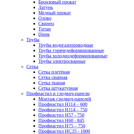
Бронзовый прокат
Латунь
Медный прокат
Олово
Свинец
Титан
Цинк
Трубы
Трубы водогазопроводные
Трубы горячедеформированные
Трубы холоднодеформированные
Трубы электросварные
Сетка
Сетка плетёная
Сетка сварная
Сетка тканая
Сетка штукатурная
Профнастил и сэндвич-панели
Монтаж сэндвич-панелей
Профнастил Н114 – 600
Профнастил Н114 – 750
Профнастил Н57 - 750
Профнастил Н60 - 845
Профнастил Н75 – 750
Профнастил НС35 - 1000