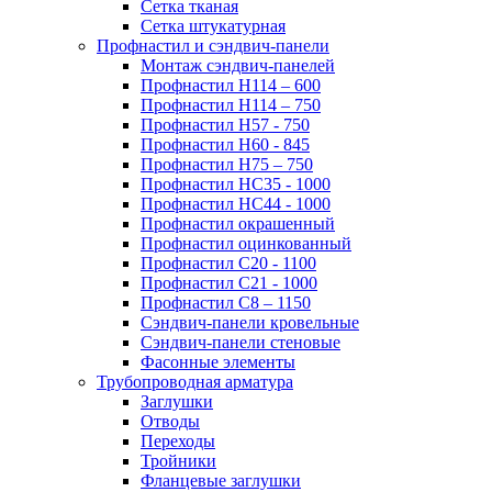
Сетка тканая
Сетка штукатурная
Профнастил и сэндвич-панели
Монтаж сэндвич-панелей
Профнастил Н114 – 600
Профнастил Н114 – 750
Профнастил Н57 - 750
Профнастил Н60 - 845
Профнастил Н75 – 750
Профнастил НС35 - 1000
Профнастил НС44 - 1000
Профнастил окрашенный
Профнастил оцинкованный
Профнастил С20 - 1100
Профнастил С21 - 1000
Профнастил С8 – 1150
Сэндвич-панели кровельные
Сэндвич-панели стеновые
Фасонные элементы
Трубопроводная арматура
Заглушки
Отводы
Переходы
Тройники
Фланцевые заглушки