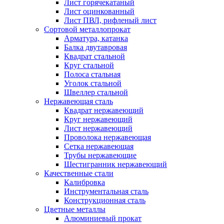
Лист горячекатаный
Лист оцинкованный
Лист ПВЛ, рифленый лист
Сортовой металлопрокат
Арматура, катанка
Балка двутавровая
Квадрат стальной
Круг стальной
Полоса стальная
Уголок стальной
Швеллер стальной
Нержавеющая сталь
Квадрат нержавеющий
Круг нержавеющий
Лист нержавеющий
Проволока нержавеющая
Сетка нержавеющая
Трубы нержавеющие
Шестигранник нержавеющий
Качественные стали
Калибровка
Инструментальная сталь
Конструкционная сталь
Цветные металлы
Алюминиевый прокат