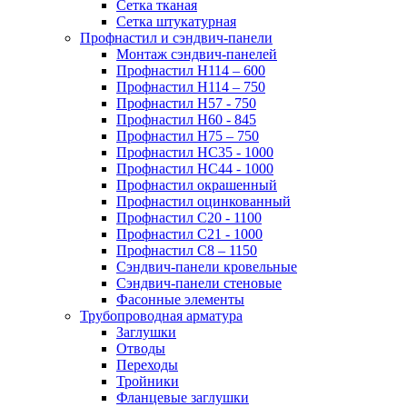
Сетка тканая
Сетка штукатурная
Профнастил и сэндвич-панели
Монтаж сэндвич-панелей
Профнастил Н114 – 600
Профнастил Н114 – 750
Профнастил Н57 - 750
Профнастил Н60 - 845
Профнастил Н75 – 750
Профнастил НС35 - 1000
Профнастил НС44 - 1000
Профнастил окрашенный
Профнастил оцинкованный
Профнастил С20 - 1100
Профнастил С21 - 1000
Профнастил С8 – 1150
Сэндвич-панели кровельные
Сэндвич-панели стеновые
Фасонные элементы
Трубопроводная арматура
Заглушки
Отводы
Переходы
Тройники
Фланцевые заглушки