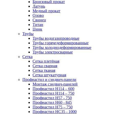
Бронзовый прокат
Латунь
Медный прокат
Олово
Свинец
Титан
Цинк
Трубы
Трубы водогазопроводные
Трубы горячедеформированные
Трубы холоднодеформированные
Трубы электросварные
Сетка
Сетка плетёная
Сетка сварная
Сетка тканая
Сетка штукатурная
Профнастил и сэндвич-панели
Монтаж сэндвич-панелей
Профнастил Н114 – 600
Профнастил Н114 – 750
Профнастил Н57 - 750
Профнастил Н60 - 845
Профнастил Н75 – 750
Профнастил НС35 - 1000