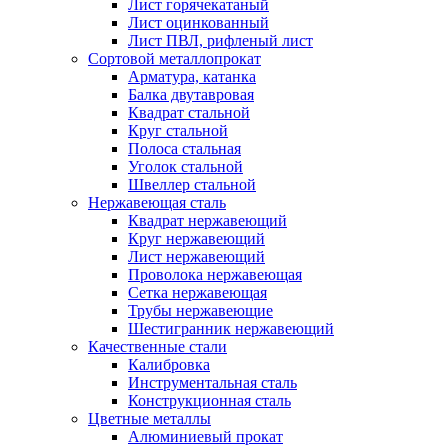
Лист горячекатаный
Лист оцинкованный
Лист ПВЛ, рифленый лист
Сортовой металлопрокат
Арматура, катанка
Балка двутавровая
Квадрат стальной
Круг стальной
Полоса стальная
Уголок стальной
Швеллер стальной
Нержавеющая сталь
Квадрат нержавеющий
Круг нержавеющий
Лист нержавеющий
Проволока нержавеющая
Сетка нержавеющая
Трубы нержавеющие
Шестигранник нержавеющий
Качественные стали
Калибровка
Инструментальная сталь
Конструкционная сталь
Цветные металлы
Алюминиевый прокат