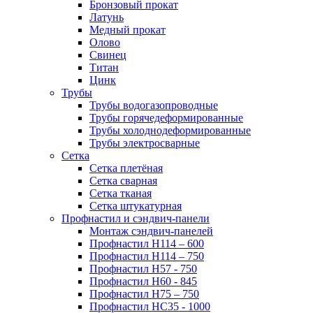
Бронзовый прокат
Латунь
Медный прокат
Олово
Свинец
Титан
Цинк
Трубы
Трубы водогазопроводные
Трубы горячедеформированные
Трубы холоднодеформированные
Трубы электросварные
Сетка
Сетка плетёная
Сетка сварная
Сетка тканая
Сетка штукатурная
Профнастил и сэндвич-панели
Монтаж сэндвич-панелей
Профнастил Н114 – 600
Профнастил Н114 – 750
Профнастил Н57 - 750
Профнастил Н60 - 845
Профнастил Н75 – 750
Профнастил НС35 - 1000