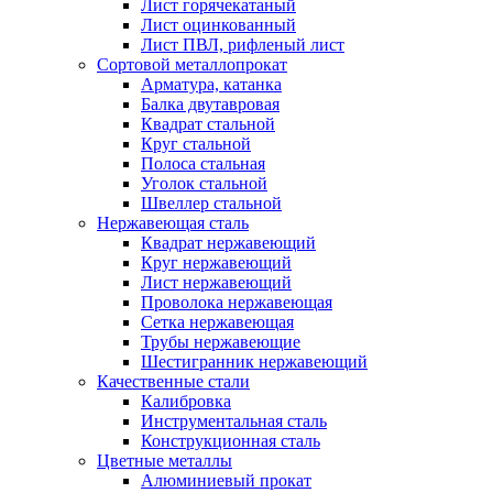
Лист горячекатаный
Лист оцинкованный
Лист ПВЛ, рифленый лист
Сортовой металлопрокат
Арматура, катанка
Балка двутавровая
Квадрат стальной
Круг стальной
Полоса стальная
Уголок стальной
Швеллер стальной
Нержавеющая сталь
Квадрат нержавеющий
Круг нержавеющий
Лист нержавеющий
Проволока нержавеющая
Сетка нержавеющая
Трубы нержавеющие
Шестигранник нержавеющий
Качественные стали
Калибровка
Инструментальная сталь
Конструкционная сталь
Цветные металлы
Алюминиевый прокат