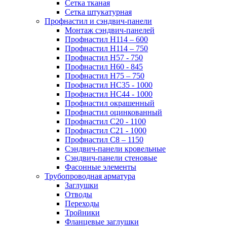
Сетка тканая
Сетка штукатурная
Профнастил и сэндвич-панели
Монтаж сэндвич-панелей
Профнастил Н114 – 600
Профнастил Н114 – 750
Профнастил Н57 - 750
Профнастил Н60 - 845
Профнастил Н75 – 750
Профнастил НС35 - 1000
Профнастил НС44 - 1000
Профнастил окрашенный
Профнастил оцинкованный
Профнастил С20 - 1100
Профнастил С21 - 1000
Профнастил С8 – 1150
Сэндвич-панели кровельные
Сэндвич-панели стеновые
Фасонные элементы
Трубопроводная арматура
Заглушки
Отводы
Переходы
Тройники
Фланцевые заглушки