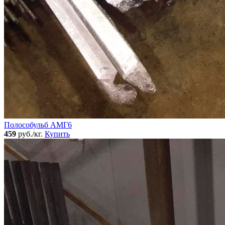
Полособульб АМГ6
459
руб./кг.
Купить