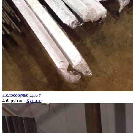
Полособульб Д16 т
459
руб./кг.
Купить