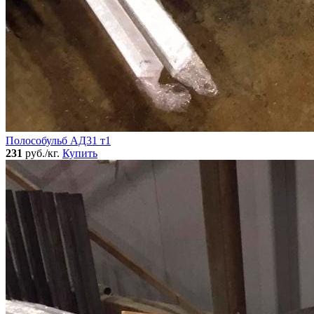
Полособульб АД31 т1
231
руб./кг.
Купить