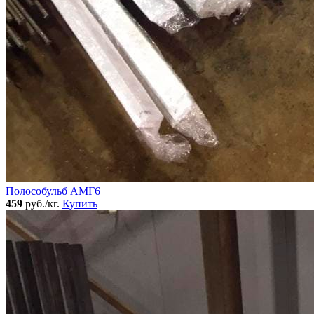
Полособульб АМГ6
459
руб./кг.
Купить