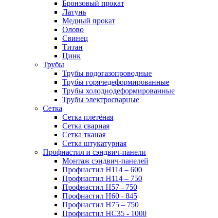
Бронзовый прокат
Латунь
Медный прокат
Олово
Свинец
Титан
Цинк
Трубы
Трубы водогазопроводные
Трубы горячедеформированные
Трубы холоднодеформированные
Трубы электросварные
Сетка
Сетка плетёная
Сетка сварная
Сетка тканая
Сетка штукатурная
Профнастил и сэндвич-панели
Монтаж сэндвич-панелей
Профнастил Н114 – 600
Профнастил Н114 – 750
Профнастил Н57 - 750
Профнастил Н60 - 845
Профнастил Н75 – 750
Профнастил НС35 - 1000