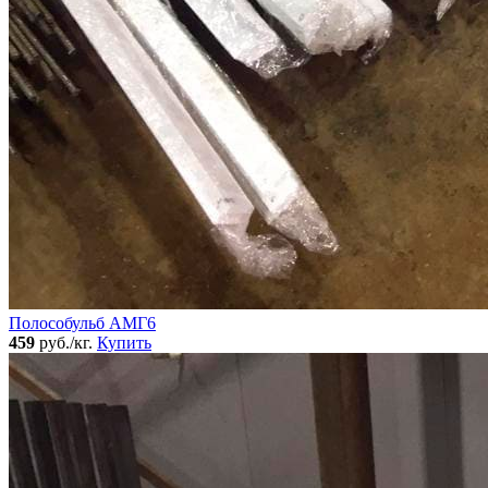
Полособульб АМГ6
459
руб./кг.
Купить