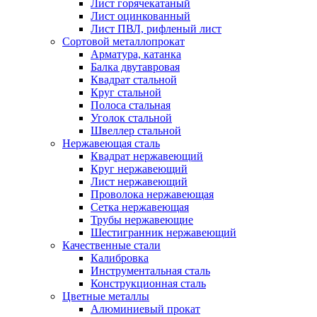
Лист горячекатаный
Лист оцинкованный
Лист ПВЛ, рифленый лист
Сортовой металлопрокат
Арматура, катанка
Балка двутавровая
Квадрат стальной
Круг стальной
Полоса стальная
Уголок стальной
Швеллер стальной
Нержавеющая сталь
Квадрат нержавеющий
Круг нержавеющий
Лист нержавеющий
Проволока нержавеющая
Сетка нержавеющая
Трубы нержавеющие
Шестигранник нержавеющий
Качественные стали
Калибровка
Инструментальная сталь
Конструкционная сталь
Цветные металлы
Алюминиевый прокат