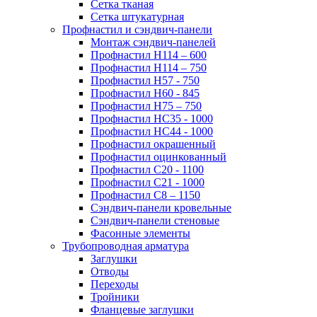
Сетка тканая
Сетка штукатурная
Профнастил и сэндвич-панели
Монтаж сэндвич-панелей
Профнастил Н114 – 600
Профнастил Н114 – 750
Профнастил Н57 - 750
Профнастил Н60 - 845
Профнастил Н75 – 750
Профнастил НС35 - 1000
Профнастил НС44 - 1000
Профнастил окрашенный
Профнастил оцинкованный
Профнастил С20 - 1100
Профнастил С21 - 1000
Профнастил С8 – 1150
Сэндвич-панели кровельные
Сэндвич-панели стеновые
Фасонные элементы
Трубопроводная арматура
Заглушки
Отводы
Переходы
Тройники
Фланцевые заглушки