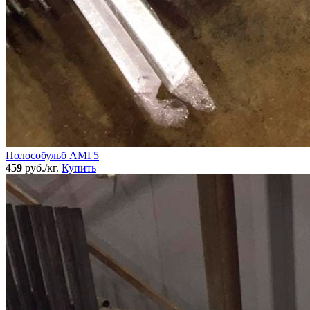
Полособульб АМГ5
459
руб./кг.
Купить