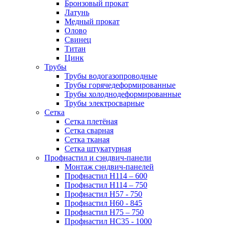
Бронзовый прокат
Латунь
Медный прокат
Олово
Свинец
Титан
Цинк
Трубы
Трубы водогазопроводные
Трубы горячедеформированные
Трубы холоднодеформированные
Трубы электросварные
Сетка
Сетка плетёная
Сетка сварная
Сетка тканая
Сетка штукатурная
Профнастил и сэндвич-панели
Монтаж сэндвич-панелей
Профнастил Н114 – 600
Профнастил Н114 – 750
Профнастил Н57 - 750
Профнастил Н60 - 845
Профнастил Н75 – 750
Профнастил НС35 - 1000