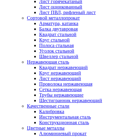
Лист горячекатаный
Лист оцинкованный
Лист ПВЛ, рифленый лист
Сортовой металлопрокат
Арматура, катанка
Балка двутавровая
Квадрат стальной
Круг стальной
Полоса стальная
Уголок стальной
Швеллер стальной
Нержавеющая сталь
Квадрат нержавеющий
Круг нержавеющий
Лист нержавеющий
Проволока нержавеющая
Сетка нержавеющая
Трубы нержавеющие
Шестигранник нержавеющий
Качественные стали
Калибровка
Инструментальная сталь
Конструкционная сталь
Цветные металлы
Алюминиевый прокат