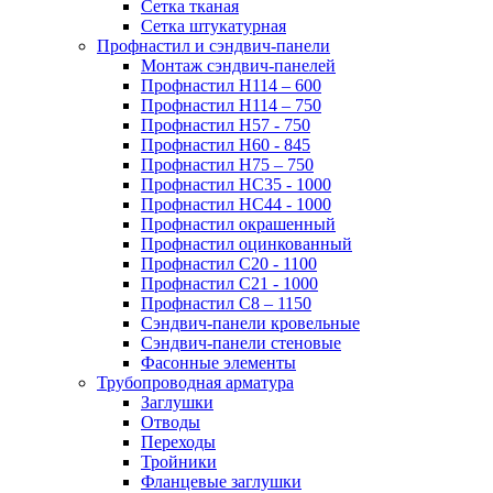
Сетка тканая
Сетка штукатурная
Профнастил и сэндвич-панели
Монтаж сэндвич-панелей
Профнастил Н114 – 600
Профнастил Н114 – 750
Профнастил Н57 - 750
Профнастил Н60 - 845
Профнастил Н75 – 750
Профнастил НС35 - 1000
Профнастил НС44 - 1000
Профнастил окрашенный
Профнастил оцинкованный
Профнастил С20 - 1100
Профнастил С21 - 1000
Профнастил С8 – 1150
Сэндвич-панели кровельные
Сэндвич-панели стеновые
Фасонные элементы
Трубопроводная арматура
Заглушки
Отводы
Переходы
Тройники
Фланцевые заглушки