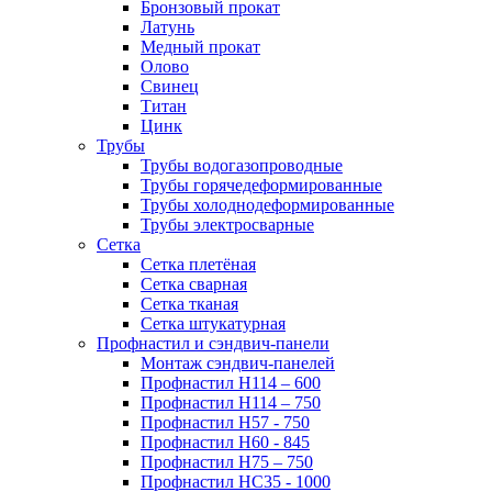
Бронзовый прокат
Латунь
Медный прокат
Олово
Свинец
Титан
Цинк
Трубы
Трубы водогазопроводные
Трубы горячедеформированные
Трубы холоднодеформированные
Трубы электросварные
Сетка
Сетка плетёная
Сетка сварная
Сетка тканая
Сетка штукатурная
Профнастил и сэндвич-панели
Монтаж сэндвич-панелей
Профнастил Н114 – 600
Профнастил Н114 – 750
Профнастил Н57 - 750
Профнастил Н60 - 845
Профнастил Н75 – 750
Профнастил НС35 - 1000