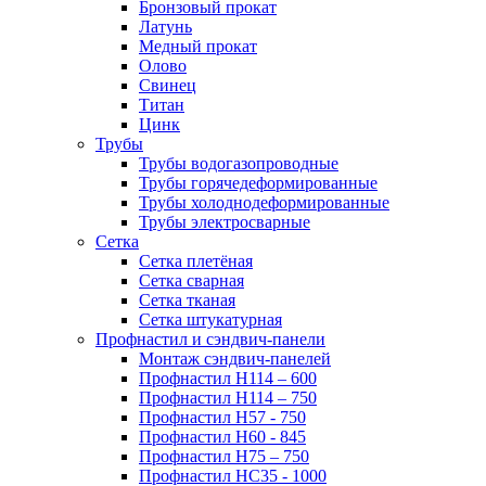
Бронзовый прокат
Латунь
Медный прокат
Олово
Свинец
Титан
Цинк
Трубы
Трубы водогазопроводные
Трубы горячедеформированные
Трубы холоднодеформированные
Трубы электросварные
Сетка
Сетка плетёная
Сетка сварная
Сетка тканая
Сетка штукатурная
Профнастил и сэндвич-панели
Монтаж сэндвич-панелей
Профнастил Н114 – 600
Профнастил Н114 – 750
Профнастил Н57 - 750
Профнастил Н60 - 845
Профнастил Н75 – 750
Профнастил НС35 - 1000