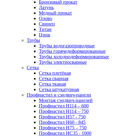
Бронзовый прокат
Латунь
Медный прокат
Олово
Свинец
Титан
Цинк
Трубы
Трубы водогазопроводные
Трубы горячедеформированные
Трубы холоднодеформированные
Трубы электросварные
Сетка
Сетка плетёная
Сетка сварная
Сетка тканая
Сетка штукатурная
Профнастил и сэндвич-панели
Монтаж сэндвич-панелей
Профнастил Н114 – 600
Профнастил Н114 – 750
Профнастил Н57 - 750
Профнастил Н60 - 845
Профнастил Н75 – 750
Профнастил НС35 - 1000