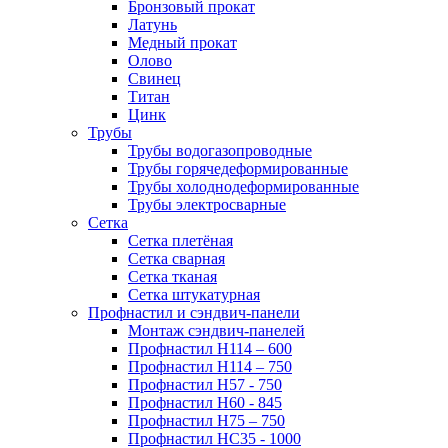
Бронзовый прокат
Латунь
Медный прокат
Олово
Свинец
Титан
Цинк
Трубы
Трубы водогазопроводные
Трубы горячедеформированные
Трубы холоднодеформированные
Трубы электросварные
Сетка
Сетка плетёная
Сетка сварная
Сетка тканая
Сетка штукатурная
Профнастил и сэндвич-панели
Монтаж сэндвич-панелей
Профнастил Н114 – 600
Профнастил Н114 – 750
Профнастил Н57 - 750
Профнастил Н60 - 845
Профнастил Н75 – 750
Профнастил НС35 - 1000