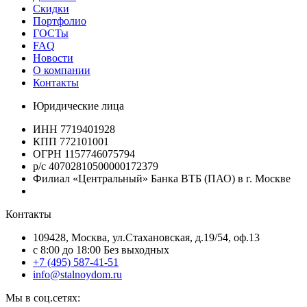
Скидки
Портфолио
ГОСТы
FAQ
Новости
О компании
Контакты
Юридические лица
ИНН 7719401928
КПП 772101001
ОГРН 1157746075794
р/с 40702810500000172379
Филиал «Центральный» Банка ВТБ (ПАО) в г. Москве
Контакты
109428, Москва, ул.Стахановская, д.19/54, оф.13
c 8:00 до 18:00 Без выходных
+7 (495) 587-41-51
info@stalnoydom.ru
Мы в соц.сетях: