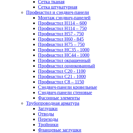
Сетка тканая
Сетка штукатурная
Профнастил и сэндвич-панели
Монтаж сэндвич-панелей
Профнастил Н114 – 600
Профнастил Н114 – 750
Профнастил Н57 - 750
Профнастил Н60 - 845
Профнастил Н75 – 750
Профнастил НС35 - 1000
Профнастил НС44 - 1000
Профнастил окрашенный
Профнастил оцинкованный
Профнастил С20 - 1100
Профнастил С21 - 1000
Профнастил С8 – 1150
Сэндвич-панели кровельные
Сэндвич-панели стеновые
Фасонные элементы
Трубопроводная арматура
Заглушки
Отводы
Переходы
Тройники
Фланцевые заглушки