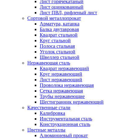
Лист горячекатаный
Лист оцинкованный
Лист ПВЛ, рифленый лист
Сортовой металлопрокат
Арматура, катанка
Балка двутавровая
Квадрат стальной
Круг стальной
Полоса стальная
Уголок стальной
Швеллер стальной
Нержавеющая сталь
Квадрат нержавеющий
Круг нержавеющий
Лист нержавеющий
Проволока нержавеющая
Сетка нержавеющая
Трубы нержавеющие
Шестигранник нержавеющий
Качественные стали
Калибровка
Инструментальная сталь
Конструкционная сталь
Цветные металлы
Алюминиевый прокат