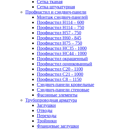
Сетка тканая
Сетка штукатурная
Профнастил и сэндвич-панели
Монтаж сэндвич-панелей
Профнастил Н114 – 600
Профнастил Н114 – 750
Профнастил Н57 - 750
Профнастил Н60 - 845
Профнастил Н75 – 750
Профнастил НС35 - 1000
Профнастил НС44 - 1000
Профнастил окрашенный
Профнастил оцинкованный
Профнастил С20 - 1100
Профнастил С21 - 1000
Профнастил С8 – 1150
Сэндвич-панели кровельные
Сэндвич-панели стеновые
Фасонные элементы
Трубопроводная арматура
Заглушки
Отводы
Переходы
Тройники
Фланцевые заглушки