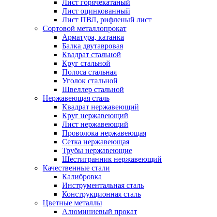
Лист горячекатаный
Лист оцинкованный
Лист ПВЛ, рифленый лист
Сортовой металлопрокат
Арматура, катанка
Балка двутавровая
Квадрат стальной
Круг стальной
Полоса стальная
Уголок стальной
Швеллер стальной
Нержавеющая сталь
Квадрат нержавеющий
Круг нержавеющий
Лист нержавеющий
Проволока нержавеющая
Сетка нержавеющая
Трубы нержавеющие
Шестигранник нержавеющий
Качественные стали
Калибровка
Инструментальная сталь
Конструкционная сталь
Цветные металлы
Алюминиевый прокат