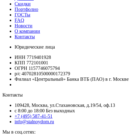
Скидки
Портфолио
ГОСТы
FAQ
Новости
О компании
Контакты
Юридические лица
ИНН 7719401928
КПП 772101001
ОГРН 1157746075794
р/с 40702810500000172379
Филиал «Центральный» Банка ВТБ (ПАО) в г. Москве
Контакты
109428, Москва, ул.Стахановская, д.19/54, оф.13
c 8:00 до 18:00 Без выходных
+7 (495) 587-41-51
info@stalnoydom.ru
Мы в соц.сетях: