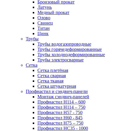
Бронзовый прокат
Латунь
Медный прокат
Олово
Свинец
Титан
Цинк
Трубы
Трубы водогазопроводные
Трубы горячедеформированные
Трубы холоднодеформированные
Трубы электросварные
Сетка
Сетка плетёная
Сетка сварная
Сетка тканая
Сетка штукатурная
Профнастил и сэндвич-панели
Монтаж сэндвич-панелей
Профнастил Н114 – 600
Профнастил Н114 – 750
Профнастил Н57 - 750
Профнастил Н60 - 845
Профнастил Н75 – 750
Профнастил НС35 - 1000