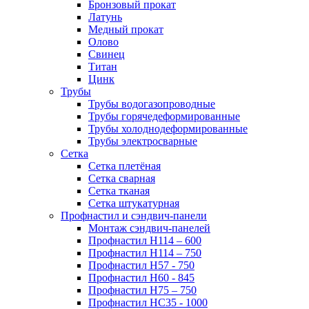
Бронзовый прокат
Латунь
Медный прокат
Олово
Свинец
Титан
Цинк
Трубы
Трубы водогазопроводные
Трубы горячедеформированные
Трубы холоднодеформированные
Трубы электросварные
Сетка
Сетка плетёная
Сетка сварная
Сетка тканая
Сетка штукатурная
Профнастил и сэндвич-панели
Монтаж сэндвич-панелей
Профнастил Н114 – 600
Профнастил Н114 – 750
Профнастил Н57 - 750
Профнастил Н60 - 845
Профнастил Н75 – 750
Профнастил НС35 - 1000