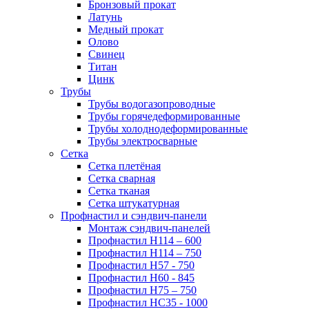
Бронзовый прокат
Латунь
Медный прокат
Олово
Свинец
Титан
Цинк
Трубы
Трубы водогазопроводные
Трубы горячедеформированные
Трубы холоднодеформированные
Трубы электросварные
Сетка
Сетка плетёная
Сетка сварная
Сетка тканая
Сетка штукатурная
Профнастил и сэндвич-панели
Монтаж сэндвич-панелей
Профнастил Н114 – 600
Профнастил Н114 – 750
Профнастил Н57 - 750
Профнастил Н60 - 845
Профнастил Н75 – 750
Профнастил НС35 - 1000