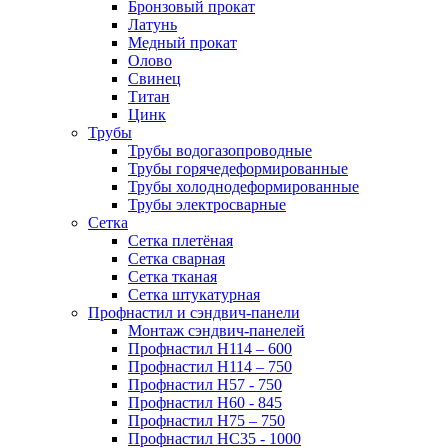
Бронзовый прокат
Латунь
Медный прокат
Олово
Свинец
Титан
Цинк
Трубы
Трубы водогазопроводные
Трубы горячедеформированные
Трубы холоднодеформированные
Трубы электросварные
Сетка
Сетка плетёная
Сетка сварная
Сетка тканая
Сетка штукатурная
Профнастил и сэндвич-панели
Монтаж сэндвич-панелей
Профнастил Н114 – 600
Профнастил Н114 – 750
Профнастил Н57 - 750
Профнастил Н60 - 845
Профнастил Н75 – 750
Профнастил НС35 - 1000