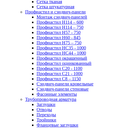
Сетка тканая
Сетка штукатурная
Профнастил и сэндвич-панели
Монтаж сэндвич-панелей
Профнастил Н114 – 600
Профнастил Н114 – 750
Профнастил Н57 - 750
Профнастил Н60 - 845
Профнастил Н75 – 750
Профнастил НС35 - 1000
Профнастил НС44 - 1000
Профнастил окрашенный
Профнастил оцинкованный
Профнастил С20 - 1100
Профнастил С21 - 1000
Профнастил С8 – 1150
Сэндвич-панели кровельные
Сэндвич-панели стеновые
Фасонные элементы
Трубопроводная арматура
Заглушки
Отводы
Переходы
Тройники
Фланцевые заглушки