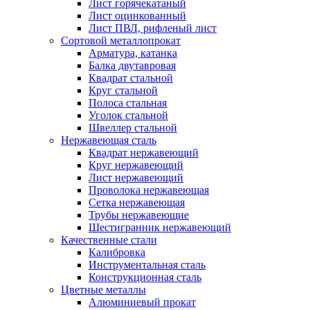
Лист горячекатаный
Лист оцинкованный
Лист ПВЛ, рифленый лист
Сортовой металлопрокат
Арматура, катанка
Балка двутавровая
Квадрат стальной
Круг стальной
Полоса стальная
Уголок стальной
Швеллер стальной
Нержавеющая сталь
Квадрат нержавеющий
Круг нержавеющий
Лист нержавеющий
Проволока нержавеющая
Сетка нержавеющая
Трубы нержавеющие
Шестигранник нержавеющий
Качественные стали
Калибровка
Инструментальная сталь
Конструкционная сталь
Цветные металлы
Алюминиевый прокат