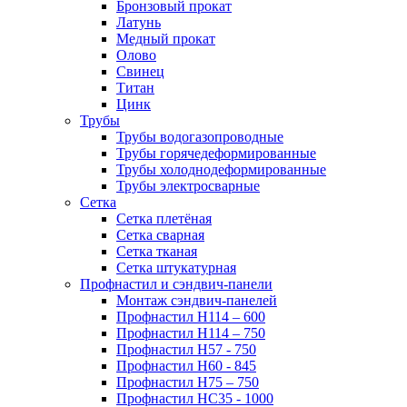
Бронзовый прокат
Латунь
Медный прокат
Олово
Свинец
Титан
Цинк
Трубы
Трубы водогазопроводные
Трубы горячедеформированные
Трубы холоднодеформированные
Трубы электросварные
Сетка
Сетка плетёная
Сетка сварная
Сетка тканая
Сетка штукатурная
Профнастил и сэндвич-панели
Монтаж сэндвич-панелей
Профнастил Н114 – 600
Профнастил Н114 – 750
Профнастил Н57 - 750
Профнастил Н60 - 845
Профнастил Н75 – 750
Профнастил НС35 - 1000