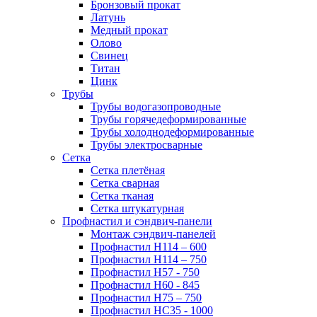
Бронзовый прокат
Латунь
Медный прокат
Олово
Свинец
Титан
Цинк
Трубы
Трубы водогазопроводные
Трубы горячедеформированные
Трубы холоднодеформированные
Трубы электросварные
Сетка
Сетка плетёная
Сетка сварная
Сетка тканая
Сетка штукатурная
Профнастил и сэндвич-панели
Монтаж сэндвич-панелей
Профнастил Н114 – 600
Профнастил Н114 – 750
Профнастил Н57 - 750
Профнастил Н60 - 845
Профнастил Н75 – 750
Профнастил НС35 - 1000