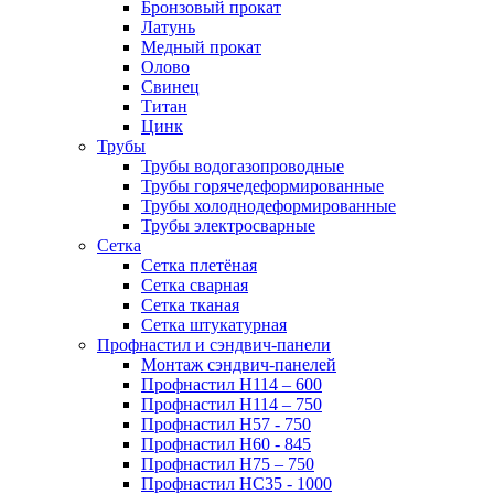
Бронзовый прокат
Латунь
Медный прокат
Олово
Свинец
Титан
Цинк
Трубы
Трубы водогазопроводные
Трубы горячедеформированные
Трубы холоднодеформированные
Трубы электросварные
Сетка
Сетка плетёная
Сетка сварная
Сетка тканая
Сетка штукатурная
Профнастил и сэндвич-панели
Монтаж сэндвич-панелей
Профнастил Н114 – 600
Профнастил Н114 – 750
Профнастил Н57 - 750
Профнастил Н60 - 845
Профнастил Н75 – 750
Профнастил НС35 - 1000