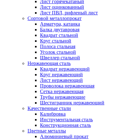
Лист горячекатаный
Лист оцинкованный
Лист ПВЛ, рифленый лист
Сортовой металлопрокат
Арматура, катанка
Балка двутавровая
Квадрат стальной
Круг стальной
Полоса стальная
Уголок стальной
Швеллер стальной
Нержавеющая сталь
Квадрат нержавеющий
Круг нержавеющий
Лист нержавеющий
Проволока нержавеющая
Сетка нержавеющая
Трубы нержавеющие
Шестигранник нержавеющий
Качественные стали
Калибровка
Инструментальная сталь
Конструкционная сталь
Цветные металлы
Алюминиевый прокат