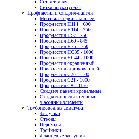
Сетка тканая
Сетка штукатурная
Профнастил и сэндвич-панели
Монтаж сэндвич-панелей
Профнастил Н114 – 600
Профнастил Н114 – 750
Профнастил Н57 - 750
Профнастил Н60 - 845
Профнастил Н75 – 750
Профнастил НС35 - 1000
Профнастил НС44 - 1000
Профнастил окрашенный
Профнастил оцинкованный
Профнастил С20 - 1100
Профнастил С21 - 1000
Профнастил С8 – 1150
Сэндвич-панели кровельные
Сэндвич-панели стеновые
Фасонные элементы
Трубопроводная арматура
Заглушки
Отводы
Переходы
Тройники
Фланцевые заглушки