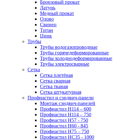
Бронзовый прокат
Латунь
Медный прокат
Олово
Свинец
Титан
Цинк
Трубы
Трубы водогазопроводные
Трубы горячедеформированные
Трубы холоднодеформированные
Трубы электросварные
Сетка
Сетка плетёная
Сетка сварная
Сетка тканая
Сетка штукатурная
Профнастил и сэндвич-панели
Монтаж сэндвич-панелей
Профнастил Н114 – 600
Профнастил Н114 – 750
Профнастил Н57 - 750
Профнастил Н60 - 845
Профнастил Н75 – 750
Профнастил НС35 - 1000