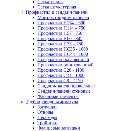
Сетка тканая
Сетка штукатурная
Профнастил и сэндвич-панели
Монтаж сэндвич-панелей
Профнастил Н114 – 600
Профнастил Н114 – 750
Профнастил Н57 - 750
Профнастил Н60 - 845
Профнастил Н75 – 750
Профнастил НС35 - 1000
Профнастил НС44 - 1000
Профнастил окрашенный
Профнастил оцинкованный
Профнастил С20 - 1100
Профнастил С21 - 1000
Профнастил С8 – 1150
Сэндвич-панели кровельные
Сэндвич-панели стеновые
Фасонные элементы
Трубопроводная арматура
Заглушки
Отводы
Переходы
Тройники
Фланцевые заглушки