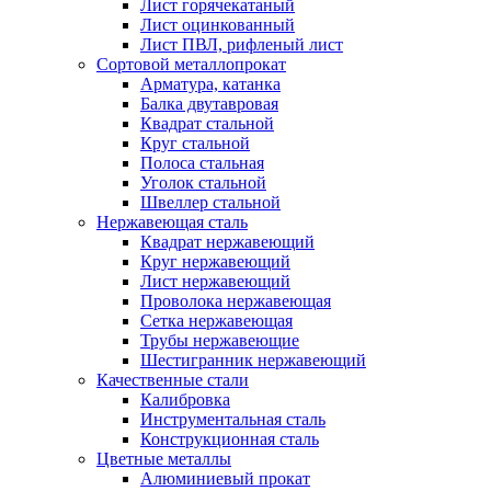
Лист горячекатаный
Лист оцинкованный
Лист ПВЛ, рифленый лист
Сортовой металлопрокат
Арматура, катанка
Балка двутавровая
Квадрат стальной
Круг стальной
Полоса стальная
Уголок стальной
Швеллер стальной
Нержавеющая сталь
Квадрат нержавеющий
Круг нержавеющий
Лист нержавеющий
Проволока нержавеющая
Сетка нержавеющая
Трубы нержавеющие
Шестигранник нержавеющий
Качественные стали
Калибровка
Инструментальная сталь
Конструкционная сталь
Цветные металлы
Алюминиевый прокат