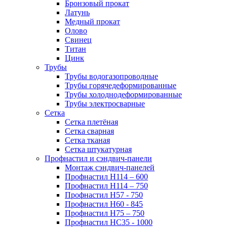
Бронзовый прокат
Латунь
Медный прокат
Олово
Свинец
Титан
Цинк
Трубы
Трубы водогазопроводные
Трубы горячедеформированные
Трубы холоднодеформированные
Трубы электросварные
Сетка
Сетка плетёная
Сетка сварная
Сетка тканая
Сетка штукатурная
Профнастил и сэндвич-панели
Монтаж сэндвич-панелей
Профнастил Н114 – 600
Профнастил Н114 – 750
Профнастил Н57 - 750
Профнастил Н60 - 845
Профнастил Н75 – 750
Профнастил НС35 - 1000