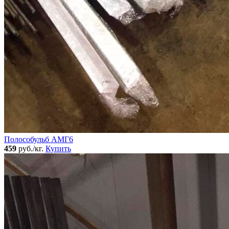
Полособульб АМГ6
459
руб./кг.
Купить