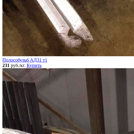
Полособульб АД31 т1
231
руб./кг.
Купить