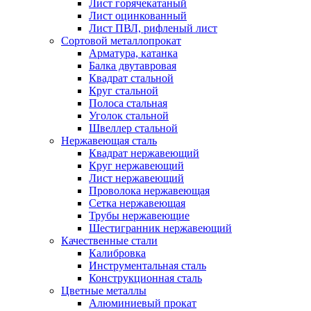
Лист горячекатаный
Лист оцинкованный
Лист ПВЛ, рифленый лист
Сортовой металлопрокат
Арматура, катанка
Балка двутавровая
Квадрат стальной
Круг стальной
Полоса стальная
Уголок стальной
Швеллер стальной
Нержавеющая сталь
Квадрат нержавеющий
Круг нержавеющий
Лист нержавеющий
Проволока нержавеющая
Сетка нержавеющая
Трубы нержавеющие
Шестигранник нержавеющий
Качественные стали
Калибровка
Инструментальная сталь
Конструкционная сталь
Цветные металлы
Алюминиевый прокат