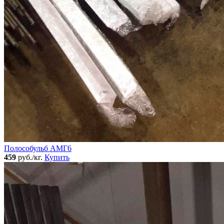
Полособульб АМГ6
459
руб./кг.
Купить