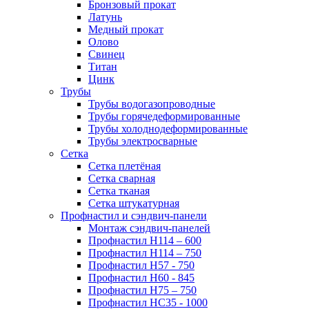
Бронзовый прокат
Латунь
Медный прокат
Олово
Свинец
Титан
Цинк
Трубы
Трубы водогазопроводные
Трубы горячедеформированные
Трубы холоднодеформированные
Трубы электросварные
Сетка
Сетка плетёная
Сетка сварная
Сетка тканая
Сетка штукатурная
Профнастил и сэндвич-панели
Монтаж сэндвич-панелей
Профнастил Н114 – 600
Профнастил Н114 – 750
Профнастил Н57 - 750
Профнастил Н60 - 845
Профнастил Н75 – 750
Профнастил НС35 - 1000