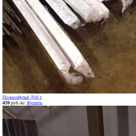
Полособульб Д16 т
459
руб./кг.
Купить