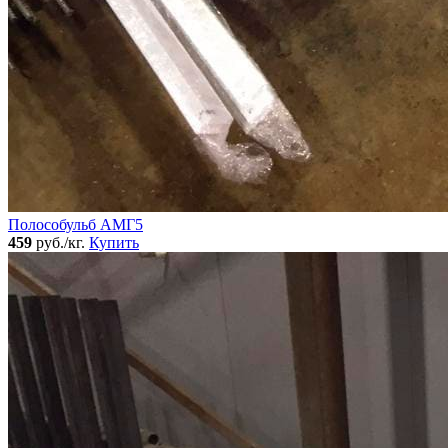
Полособульб АМГ5
459
руб./кг.
Купить