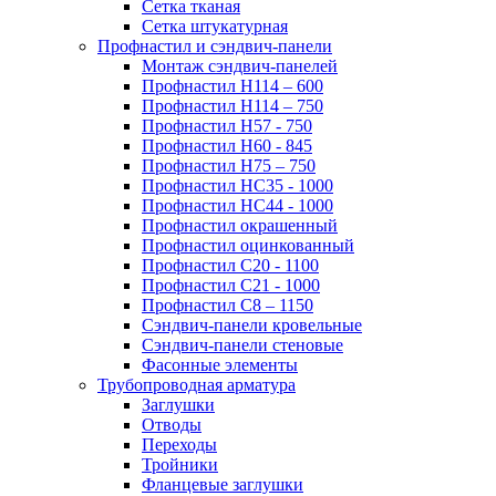
Сетка тканая
Сетка штукатурная
Профнастил и сэндвич-панели
Монтаж сэндвич-панелей
Профнастил Н114 – 600
Профнастил Н114 – 750
Профнастил Н57 - 750
Профнастил Н60 - 845
Профнастил Н75 – 750
Профнастил НС35 - 1000
Профнастил НС44 - 1000
Профнастил окрашенный
Профнастил оцинкованный
Профнастил С20 - 1100
Профнастил С21 - 1000
Профнастил С8 – 1150
Сэндвич-панели кровельные
Сэндвич-панели стеновые
Фасонные элементы
Трубопроводная арматура
Заглушки
Отводы
Переходы
Тройники
Фланцевые заглушки