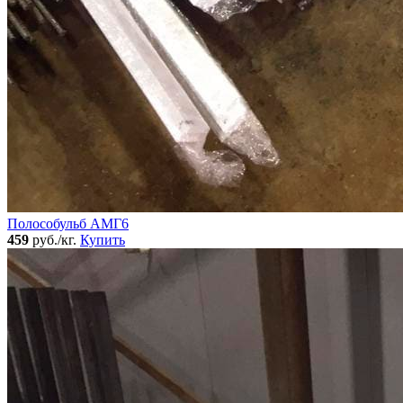
Полособульб АМГ6
459
руб./кг.
Купить