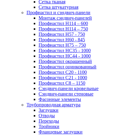
Сетка тканая
Сетка штукатурная
Профнастил и сэндвич-панели
Монтаж сэндвич-панелей
Профнастил Н114 – 600
Профнастил Н114 – 750
Профнастил Н57 - 750
Профнастил Н60 - 845
Профнастил Н75 – 750
Профнастил НС35 - 1000
Профнастил НС44 - 1000
Профнастил окрашенный
Профнастил оцинкованный
Профнастил С20 - 1100
Профнастил С21 - 1000
Профнастил С8 – 1150
Сэндвич-панели кровельные
Сэндвич-панели стеновые
Фасонные элементы
Трубопроводная арматура
Заглушки
Отводы
Переходы
Тройники
Фланцевые заглушки