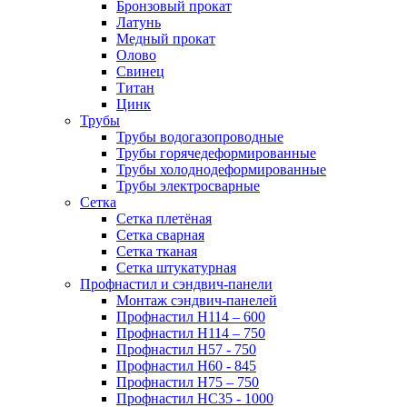
Бронзовый прокат
Латунь
Медный прокат
Олово
Свинец
Титан
Цинк
Трубы
Трубы водогазопроводные
Трубы горячедеформированные
Трубы холоднодеформированные
Трубы электросварные
Сетка
Сетка плетёная
Сетка сварная
Сетка тканая
Сетка штукатурная
Профнастил и сэндвич-панели
Монтаж сэндвич-панелей
Профнастил Н114 – 600
Профнастил Н114 – 750
Профнастил Н57 - 750
Профнастил Н60 - 845
Профнастил Н75 – 750
Профнастил НС35 - 1000