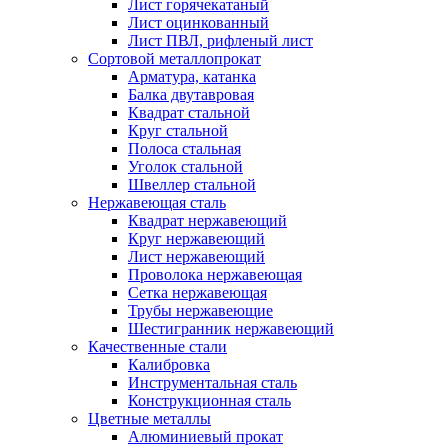
Лист горячекатаный
Лист оцинкованный
Лист ПВЛ, рифленый лист
Сортовой металлопрокат
Арматура, катанка
Балка двутавровая
Квадрат стальной
Круг стальной
Полоса стальная
Уголок стальной
Швеллер стальной
Нержавеющая сталь
Квадрат нержавеющий
Круг нержавеющий
Лист нержавеющий
Проволока нержавеющая
Сетка нержавеющая
Трубы нержавеющие
Шестигранник нержавеющий
Качественные стали
Калибровка
Инструментальная сталь
Конструкционная сталь
Цветные металлы
Алюминиевый прокат