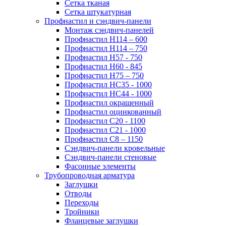
Сетка тканая
Сетка штукатурная
Профнастил и сэндвич-панели
Монтаж сэндвич-панелей
Профнастил Н114 – 600
Профнастил Н114 – 750
Профнастил Н57 - 750
Профнастил Н60 - 845
Профнастил Н75 – 750
Профнастил НС35 - 1000
Профнастил НС44 - 1000
Профнастил окрашенный
Профнастил оцинкованный
Профнастил С20 - 1100
Профнастил С21 - 1000
Профнастил С8 – 1150
Сэндвич-панели кровельные
Сэндвич-панели стеновые
Фасонные элементы
Трубопроводная арматура
Заглушки
Отводы
Переходы
Тройники
Фланцевые заглушки