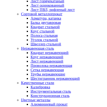
Лист горячекатаный
Лист оцинкованный
Лист ПВЛ, рифленый лист
Сортовой металлопрокат
Арматура, катанка
Балка двутавровая
Квадрат стальной
Круг стальной
Полоса стальная
Уголок стальной
Швеллер стальной
Нержавеющая сталь
Квадрат нержавеющий
Круг нержавеющий
Лист нержавеющий
Проволока нержавеющая
Сетка нержавеющая
Трубы нержавеющие
Шестигранник нержавеющий
Качественные стали
Калибровка
Инструментальная сталь
Конструкционная сталь
Цветные металлы
Алюминиевый прокат