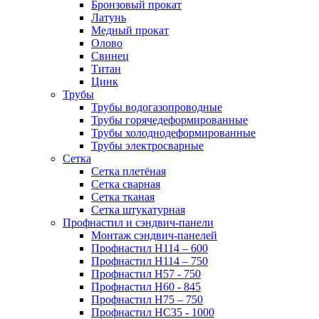
Бронзовый прокат
Латунь
Медный прокат
Олово
Свинец
Титан
Цинк
Трубы
Трубы водогазопроводные
Трубы горячедеформированные
Трубы холоднодеформированные
Трубы электросварные
Сетка
Сетка плетёная
Сетка сварная
Сетка тканая
Сетка штукатурная
Профнастил и сэндвич-панели
Монтаж сэндвич-панелей
Профнастил Н114 – 600
Профнастил Н114 – 750
Профнастил Н57 - 750
Профнастил Н60 - 845
Профнастил Н75 – 750
Профнастил НС35 - 1000