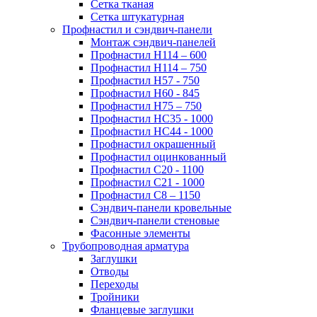
Сетка тканая
Сетка штукатурная
Профнастил и сэндвич-панели
Монтаж сэндвич-панелей
Профнастил Н114 – 600
Профнастил Н114 – 750
Профнастил Н57 - 750
Профнастил Н60 - 845
Профнастил Н75 – 750
Профнастил НС35 - 1000
Профнастил НС44 - 1000
Профнастил окрашенный
Профнастил оцинкованный
Профнастил С20 - 1100
Профнастил С21 - 1000
Профнастил С8 – 1150
Сэндвич-панели кровельные
Сэндвич-панели стеновые
Фасонные элементы
Трубопроводная арматура
Заглушки
Отводы
Переходы
Тройники
Фланцевые заглушки