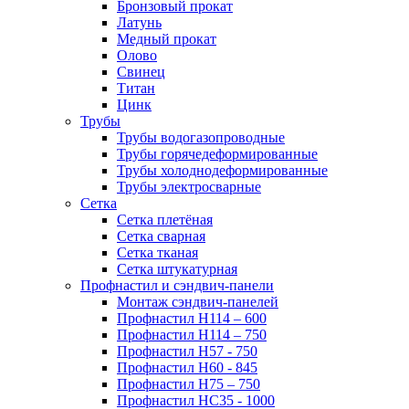
Бронзовый прокат
Латунь
Медный прокат
Олово
Свинец
Титан
Цинк
Трубы
Трубы водогазопроводные
Трубы горячедеформированные
Трубы холоднодеформированные
Трубы электросварные
Сетка
Сетка плетёная
Сетка сварная
Сетка тканая
Сетка штукатурная
Профнастил и сэндвич-панели
Монтаж сэндвич-панелей
Профнастил Н114 – 600
Профнастил Н114 – 750
Профнастил Н57 - 750
Профнастил Н60 - 845
Профнастил Н75 – 750
Профнастил НС35 - 1000