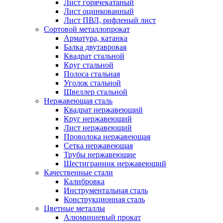
Лист горячекатаный
Лист оцинкованный
Лист ПВЛ, рифленый лист
Сортовой металлопрокат
Арматура, катанка
Балка двутавровая
Квадрат стальной
Круг стальной
Полоса стальная
Уголок стальной
Швеллер стальной
Нержавеющая сталь
Квадрат нержавеющий
Круг нержавеющий
Лист нержавеющий
Проволока нержавеющая
Сетка нержавеющая
Трубы нержавеющие
Шестигранник нержавеющий
Качественные стали
Калибровка
Инструментальная сталь
Конструкционная сталь
Цветные металлы
Алюминиевый прокат