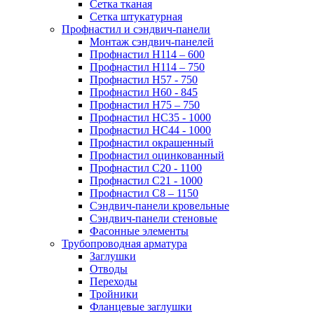
Сетка тканая
Сетка штукатурная
Профнастил и сэндвич-панели
Монтаж сэндвич-панелей
Профнастил Н114 – 600
Профнастил Н114 – 750
Профнастил Н57 - 750
Профнастил Н60 - 845
Профнастил Н75 – 750
Профнастил НС35 - 1000
Профнастил НС44 - 1000
Профнастил окрашенный
Профнастил оцинкованный
Профнастил С20 - 1100
Профнастил С21 - 1000
Профнастил С8 – 1150
Сэндвич-панели кровельные
Сэндвич-панели стеновые
Фасонные элементы
Трубопроводная арматура
Заглушки
Отводы
Переходы
Тройники
Фланцевые заглушки