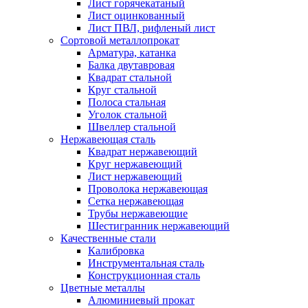
Лист горячекатаный
Лист оцинкованный
Лист ПВЛ, рифленый лист
Сортовой металлопрокат
Арматура, катанка
Балка двутавровая
Квадрат стальной
Круг стальной
Полоса стальная
Уголок стальной
Швеллер стальной
Нержавеющая сталь
Квадрат нержавеющий
Круг нержавеющий
Лист нержавеющий
Проволока нержавеющая
Сетка нержавеющая
Трубы нержавеющие
Шестигранник нержавеющий
Качественные стали
Калибровка
Инструментальная сталь
Конструкционная сталь
Цветные металлы
Алюминиевый прокат