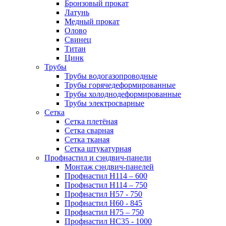
Бронзовый прокат
Латунь
Медный прокат
Олово
Свинец
Титан
Цинк
Трубы
Трубы водогазопроводные
Трубы горячедеформированные
Трубы холоднодеформированные
Трубы электросварные
Сетка
Сетка плетёная
Сетка сварная
Сетка тканая
Сетка штукатурная
Профнастил и сэндвич-панели
Монтаж сэндвич-панелей
Профнастил Н114 – 600
Профнастил Н114 – 750
Профнастил Н57 - 750
Профнастил Н60 - 845
Профнастил Н75 – 750
Профнастил НС35 - 1000