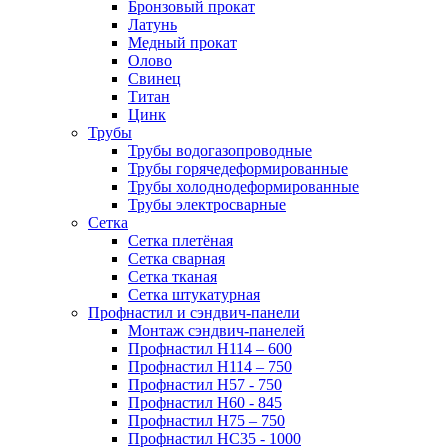
Бронзовый прокат
Латунь
Медный прокат
Олово
Свинец
Титан
Цинк
Трубы
Трубы водогазопроводные
Трубы горячедеформированные
Трубы холоднодеформированные
Трубы электросварные
Сетка
Сетка плетёная
Сетка сварная
Сетка тканая
Сетка штукатурная
Профнастил и сэндвич-панели
Монтаж сэндвич-панелей
Профнастил Н114 – 600
Профнастил Н114 – 750
Профнастил Н57 - 750
Профнастил Н60 - 845
Профнастил Н75 – 750
Профнастил НС35 - 1000