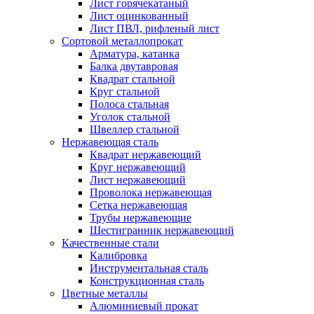
Лист горячекатаный
Лист оцинкованный
Лист ПВЛ, рифленый лист
Сортовой металлопрокат
Арматура, катанка
Балка двутавровая
Квадрат стальной
Круг стальной
Полоса стальная
Уголок стальной
Швеллер стальной
Нержавеющая сталь
Квадрат нержавеющий
Круг нержавеющий
Лист нержавеющий
Проволока нержавеющая
Сетка нержавеющая
Трубы нержавеющие
Шестигранник нержавеющий
Качественные стали
Калибровка
Инструментальная сталь
Конструкционная сталь
Цветные металлы
Алюминиевый прокат