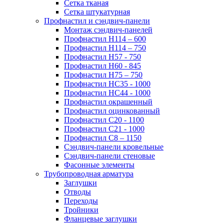
Сетка тканая
Сетка штукатурная
Профнастил и сэндвич-панели
Монтаж сэндвич-панелей
Профнастил Н114 – 600
Профнастил Н114 – 750
Профнастил Н57 - 750
Профнастил Н60 - 845
Профнастил Н75 – 750
Профнастил НС35 - 1000
Профнастил НС44 - 1000
Профнастил окрашенный
Профнастил оцинкованный
Профнастил С20 - 1100
Профнастил С21 - 1000
Профнастил С8 – 1150
Сэндвич-панели кровельные
Сэндвич-панели стеновые
Фасонные элементы
Трубопроводная арматура
Заглушки
Отводы
Переходы
Тройники
Фланцевые заглушки