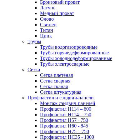
Бронзовый прокат
Латунь
Медный прокат
Олово
Свинец
Титан
Цинк
Трубы
Трубы водогазопроводные
Трубы горячедеформированные
Трубы холоднодеформированные
Трубы электросварные
Сетка
Сетка плетёная
Сетка сварная
Сетка тканая
Сетка штукатурная
Профнастил и сэндвич-панели
Монтаж сэндвич-панелей
Профнастил Н114 – 600
Профнастил Н114 – 750
Профнастил Н57 - 750
Профнастил Н60 - 845
Профнастил Н75 – 750
Профнастил НС35 - 1000