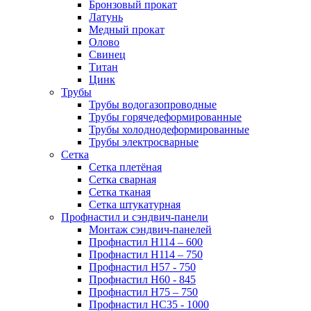
Бронзовый прокат
Латунь
Медный прокат
Олово
Свинец
Титан
Цинк
Трубы
Трубы водогазопроводные
Трубы горячедеформированные
Трубы холоднодеформированные
Трубы электросварные
Сетка
Сетка плетёная
Сетка сварная
Сетка тканая
Сетка штукатурная
Профнастил и сэндвич-панели
Монтаж сэндвич-панелей
Профнастил Н114 – 600
Профнастил Н114 – 750
Профнастил Н57 - 750
Профнастил Н60 - 845
Профнастил Н75 – 750
Профнастил НС35 - 1000