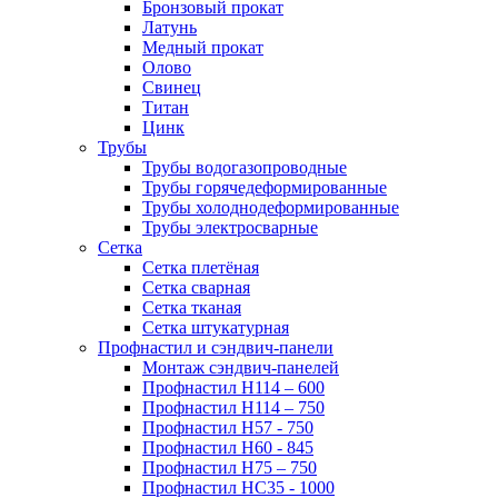
Бронзовый прокат
Латунь
Медный прокат
Олово
Свинец
Титан
Цинк
Трубы
Трубы водогазопроводные
Трубы горячедеформированные
Трубы холоднодеформированные
Трубы электросварные
Сетка
Сетка плетёная
Сетка сварная
Сетка тканая
Сетка штукатурная
Профнастил и сэндвич-панели
Монтаж сэндвич-панелей
Профнастил Н114 – 600
Профнастил Н114 – 750
Профнастил Н57 - 750
Профнастил Н60 - 845
Профнастил Н75 – 750
Профнастил НС35 - 1000