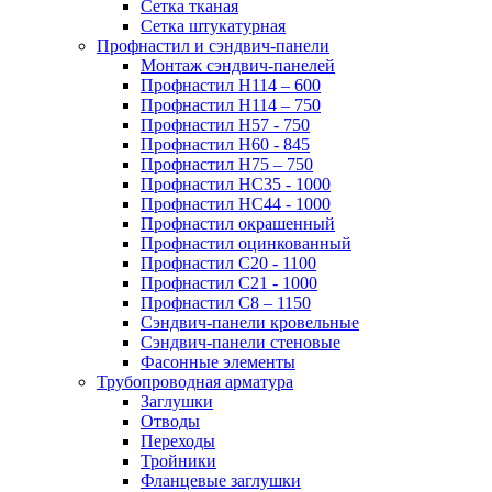
Сетка тканая
Сетка штукатурная
Профнастил и сэндвич-панели
Монтаж сэндвич-панелей
Профнастил Н114 – 600
Профнастил Н114 – 750
Профнастил Н57 - 750
Профнастил Н60 - 845
Профнастил Н75 – 750
Профнастил НС35 - 1000
Профнастил НС44 - 1000
Профнастил окрашенный
Профнастил оцинкованный
Профнастил С20 - 1100
Профнастил С21 - 1000
Профнастил С8 – 1150
Сэндвич-панели кровельные
Сэндвич-панели стеновые
Фасонные элементы
Трубопроводная арматура
Заглушки
Отводы
Переходы
Тройники
Фланцевые заглушки