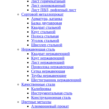
Лист горячекатаный
Лист оцинкованный
Лист ПВЛ, рифленый лист
Сортовой металлопрокат
Арматура, катанка
Балка двутавровая
Квадрат стальной
Круг стальной
Полоса стальная
Уголок стальной
Швеллер стальной
Нержавеющая сталь
Квадрат нержавеющий
Круг нержавеющий
Лист нержавеющий
Проволока нержавеющая
Сетка нержавеющая
Трубы нержавеющие
Шестигранник нержавеющий
Качественные стали
Калибровка
Инструментальная сталь
Конструкционная сталь
Цветные металлы
Алюминиевый прокат