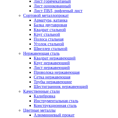
Лист горячекатаный
Лист оцинкованный
Лист ПВЛ, рифленый лист
Сортовой металлопрокат
Арматура, катанка
Балка двутавровая
Квадрат стальной
Круг стальной
Полоса стальная
Уголок стальной
Швеллер стальной
Нержавеющая сталь
Квадрат нержавеющий
Круг нержавеющий
Лист нержавеющий
Проволока нержавеющая
Сетка нержавеющая
Трубы нержавеющие
Шестигранник нержавеющий
Качественные стали
Калибровка
Инструментальная сталь
Конструкционная сталь
Цветные металлы
Алюминиевый прокат