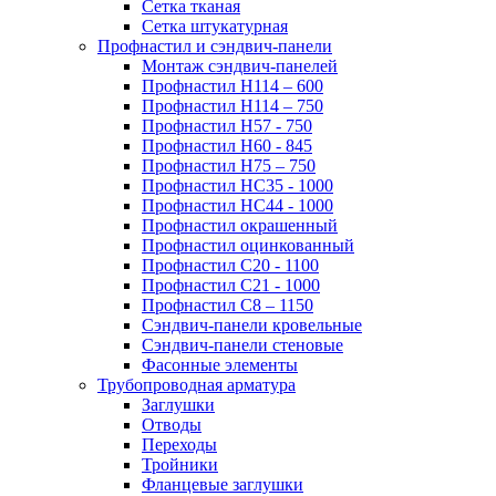
Сетка тканая
Сетка штукатурная
Профнастил и сэндвич-панели
Монтаж сэндвич-панелей
Профнастил Н114 – 600
Профнастил Н114 – 750
Профнастил Н57 - 750
Профнастил Н60 - 845
Профнастил Н75 – 750
Профнастил НС35 - 1000
Профнастил НС44 - 1000
Профнастил окрашенный
Профнастил оцинкованный
Профнастил С20 - 1100
Профнастил С21 - 1000
Профнастил С8 – 1150
Сэндвич-панели кровельные
Сэндвич-панели стеновые
Фасонные элементы
Трубопроводная арматура
Заглушки
Отводы
Переходы
Тройники
Фланцевые заглушки