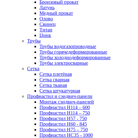
Бронзовый прокат
Латунь
Медный прокат
Олово
Свинец
Титан
Цинк
Трубы
Трубы водогазопроводные
Трубы горячедеформированные
Трубы холоднодеформированные
Трубы электросварные
Сетка
Сетка плетёная
Сетка сварная
Сетка тканая
Сетка штукатурная
Профнастил и сэндвич-панели
Монтаж сэндвич-панелей
Профнастил Н114 – 600
Профнастил Н114 – 750
Профнастил Н57 - 750
Профнастил Н60 - 845
Профнастил Н75 – 750
Профнастил НС35 - 1000