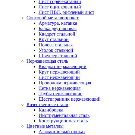
Лист горячекатаный
Лист оцинкованный
Лист ПВЛ, рифленый лист
Сортовой металлопрокат
Арматура, катанка
Балка двутавровая
Квадрат стальной
Круг стальной
Полоса стальная
Уголок стальной
Швеллер стальной
Нержавеющая сталь
Квадрат нержавеющий
Круг нержавеющий
Лист нержавеющий
Проволока нержавеющая
Сетка нержавеющая
Трубы нержавеющие
Шестигранник нержавеющий
Качественные стали
Калибровка
Инструментальная сталь
Конструкционная сталь
Цветные металлы
Алюминиевый прокат