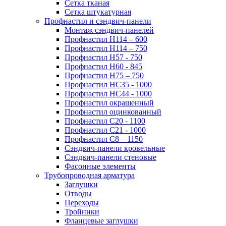
Сетка тканая
Сетка штукатурная
Профнастил и сэндвич-панели
Монтаж сэндвич-панелей
Профнастил Н114 – 600
Профнастил Н114 – 750
Профнастил Н57 - 750
Профнастил Н60 - 845
Профнастил Н75 – 750
Профнастил НС35 - 1000
Профнастил НС44 - 1000
Профнастил окрашенный
Профнастил оцинкованный
Профнастил С20 - 1100
Профнастил С21 - 1000
Профнастил С8 – 1150
Сэндвич-панели кровельные
Сэндвич-панели стеновые
Фасонные элементы
Трубопроводная арматура
Заглушки
Отводы
Переходы
Тройники
Фланцевые заглушки