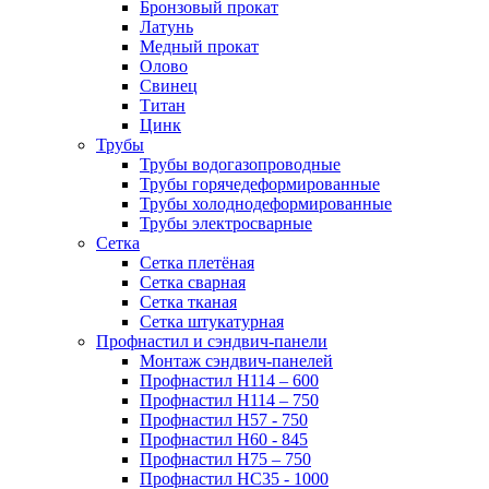
Бронзовый прокат
Латунь
Медный прокат
Олово
Свинец
Титан
Цинк
Трубы
Трубы водогазопроводные
Трубы горячедеформированные
Трубы холоднодеформированные
Трубы электросварные
Сетка
Сетка плетёная
Сетка сварная
Сетка тканая
Сетка штукатурная
Профнастил и сэндвич-панели
Монтаж сэндвич-панелей
Профнастил Н114 – 600
Профнастил Н114 – 750
Профнастил Н57 - 750
Профнастил Н60 - 845
Профнастил Н75 – 750
Профнастил НС35 - 1000