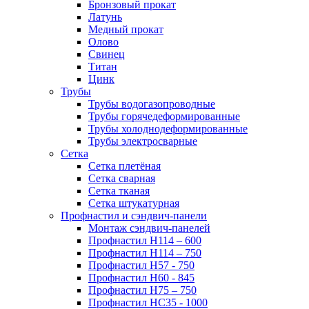
Бронзовый прокат
Латунь
Медный прокат
Олово
Свинец
Титан
Цинк
Трубы
Трубы водогазопроводные
Трубы горячедеформированные
Трубы холоднодеформированные
Трубы электросварные
Сетка
Сетка плетёная
Сетка сварная
Сетка тканая
Сетка штукатурная
Профнастил и сэндвич-панели
Монтаж сэндвич-панелей
Профнастил Н114 – 600
Профнастил Н114 – 750
Профнастил Н57 - 750
Профнастил Н60 - 845
Профнастил Н75 – 750
Профнастил НС35 - 1000