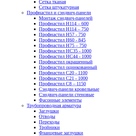
Сетка тканая
Сетка штукатурная
Профнастил и сэндвич-панели
Монтаж сэндвич-панелей
Профнастил Н114 – 600
Профнастил Н114 – 750
Профнастил Н57 - 750
Профнастил Н60 - 845
Профнастил Н75 – 750
Профнастил НС35 - 1000
Профнастил НС44 - 1000
Профнастил окрашенный
Профнастил оцинкованный
Профнастил С20 - 1100
Профнастил С21 - 1000
Профнастил С8 – 1150
Сэндвич-панели кровельные
Сэндвич-панели стеновые
Фасонные элементы
Трубопроводная арматура
Заглушки
Отводы
Переходы
Тройники
Фланцевые заглушки