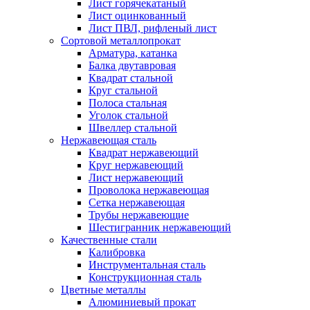
Лист горячекатаный
Лист оцинкованный
Лист ПВЛ, рифленый лист
Сортовой металлопрокат
Арматура, катанка
Балка двутавровая
Квадрат стальной
Круг стальной
Полоса стальная
Уголок стальной
Швеллер стальной
Нержавеющая сталь
Квадрат нержавеющий
Круг нержавеющий
Лист нержавеющий
Проволока нержавеющая
Сетка нержавеющая
Трубы нержавеющие
Шестигранник нержавеющий
Качественные стали
Калибровка
Инструментальная сталь
Конструкционная сталь
Цветные металлы
Алюминиевый прокат