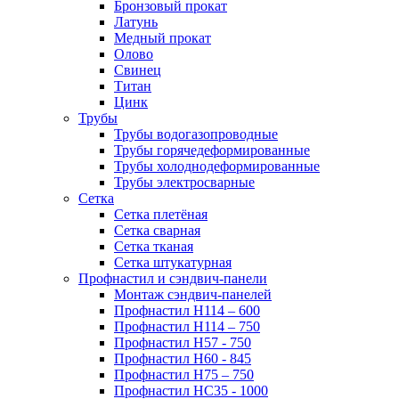
Бронзовый прокат
Латунь
Медный прокат
Олово
Свинец
Титан
Цинк
Трубы
Трубы водогазопроводные
Трубы горячедеформированные
Трубы холоднодеформированные
Трубы электросварные
Сетка
Сетка плетёная
Сетка сварная
Сетка тканая
Сетка штукатурная
Профнастил и сэндвич-панели
Монтаж сэндвич-панелей
Профнастил Н114 – 600
Профнастил Н114 – 750
Профнастил Н57 - 750
Профнастил Н60 - 845
Профнастил Н75 – 750
Профнастил НС35 - 1000