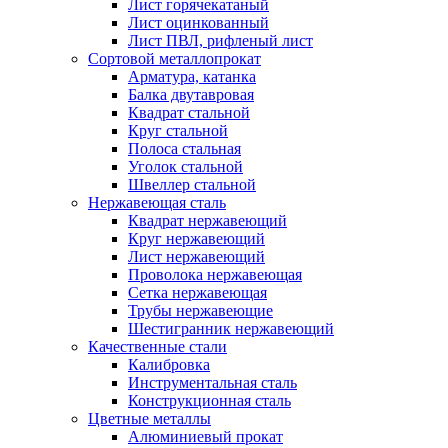
Лист горячекатаный
Лист оцинкованный
Лист ПВЛ, рифленый лист
Сортовой металлопрокат
Арматура, катанка
Балка двутавровая
Квадрат стальной
Круг стальной
Полоса стальная
Уголок стальной
Швеллер стальной
Нержавеющая сталь
Квадрат нержавеющий
Круг нержавеющий
Лист нержавеющий
Проволока нержавеющая
Сетка нержавеющая
Трубы нержавеющие
Шестигранник нержавеющий
Качественные стали
Калибровка
Инструментальная сталь
Конструкционная сталь
Цветные металлы
Алюминиевый прокат