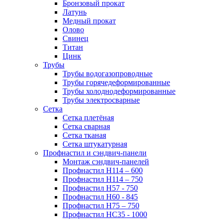
Бронзовый прокат
Латунь
Медный прокат
Олово
Свинец
Титан
Цинк
Трубы
Трубы водогазопроводные
Трубы горячедеформированные
Трубы холоднодеформированные
Трубы электросварные
Сетка
Сетка плетёная
Сетка сварная
Сетка тканая
Сетка штукатурная
Профнастил и сэндвич-панели
Монтаж сэндвич-панелей
Профнастил Н114 – 600
Профнастил Н114 – 750
Профнастил Н57 - 750
Профнастил Н60 - 845
Профнастил Н75 – 750
Профнастил НС35 - 1000