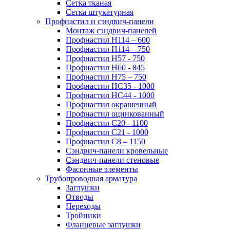
Сетка тканая
Сетка штукатурная
Профнастил и сэндвич-панели
Монтаж сэндвич-панелей
Профнастил Н114 – 600
Профнастил Н114 – 750
Профнастил Н57 - 750
Профнастил Н60 - 845
Профнастил Н75 – 750
Профнастил НС35 - 1000
Профнастил НС44 - 1000
Профнастил окрашенный
Профнастил оцинкованный
Профнастил С20 - 1100
Профнастил С21 - 1000
Профнастил С8 – 1150
Сэндвич-панели кровельные
Сэндвич-панели стеновые
Фасонные элементы
Трубопроводная арматура
Заглушки
Отводы
Переходы
Тройники
Фланцевые заглушки