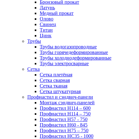
Бронзовый прокат
Латунь
Медный прокат
Олово
Свинец
Титан
Цинк
Трубы
Трубы водогазопроводные
Трубы горячедеформированные
Трубы холоднодеформированные
Трубы электросварные
Сетка
Сетка плетёная
Сетка сварная
Сетка тканая
Сетка штукатурная
Профнастил и сэндвич-панели
Монтаж сэндвич-панелей
Профнастил Н114 – 600
Профнастил Н114 – 750
Профнастил Н57 - 750
Профнастил Н60 - 845
Профнастил Н75 – 750
Профнастил НС35 - 1000