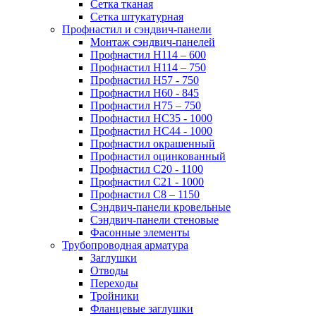
Сетка тканая
Сетка штукатурная
Профнастил и сэндвич-панели
Монтаж сэндвич-панелей
Профнастил Н114 – 600
Профнастил Н114 – 750
Профнастил Н57 - 750
Профнастил Н60 - 845
Профнастил Н75 – 750
Профнастил НС35 - 1000
Профнастил НС44 - 1000
Профнастил окрашенный
Профнастил оцинкованный
Профнастил С20 - 1100
Профнастил С21 - 1000
Профнастил С8 – 1150
Сэндвич-панели кровельные
Сэндвич-панели стеновые
Фасонные элементы
Трубопроводная арматура
Заглушки
Отводы
Переходы
Тройники
Фланцевые заглушки