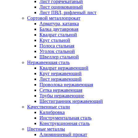
Лист горячекатаный
Лист оцинкованный
Лист ПВЛ, рифленый лист
Сортовой металлопрокат
Арматура, катанка
Балка двутавровая
Квадрат стальной
Круг стальной
Полоса стальная
Уголок стальной
Швеллер стальной
Нержавеющая сталь
Квадрат нержавеющий
Круг нержавеющий
Лист нержавеющий
Проволока нержавеющая
Сетка нержавеющая
Трубы нержавеющие
Шестигранник нержавеющий
Качественные стали
Калибровка
Инструментальная сталь
Конструкционная сталь
Цветные металлы
Алюминиевый прокат