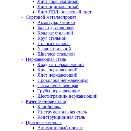
Лист горячекатаный
Лист оцинкованный
Лист ПВЛ, рифленый лист
Сортовой металлопрокат
Арматура, катанка
Балка двутавровая
Квадрат стальной
Круг стальной
Полоса стальная
Уголок стальной
Швеллер стальной
Нержавеющая сталь
Квадрат нержавеющий
Круг нержавеющий
Лист нержавеющий
Проволока нержавеющая
Сетка нержавеющая
Трубы нержавеющие
Шестигранник нержавеющий
Качественные стали
Калибровка
Инструментальная сталь
Конструкционная сталь
Цветные металлы
Алюминиевый прокат