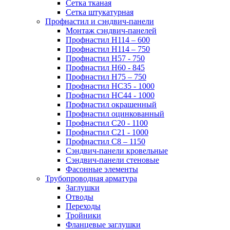
Сетка тканая
Сетка штукатурная
Профнастил и сэндвич-панели
Монтаж сэндвич-панелей
Профнастил Н114 – 600
Профнастил Н114 – 750
Профнастил Н57 - 750
Профнастил Н60 - 845
Профнастил Н75 – 750
Профнастил НС35 - 1000
Профнастил НС44 - 1000
Профнастил окрашенный
Профнастил оцинкованный
Профнастил С20 - 1100
Профнастил С21 - 1000
Профнастил С8 – 1150
Сэндвич-панели кровельные
Сэндвич-панели стеновые
Фасонные элементы
Трубопроводная арматура
Заглушки
Отводы
Переходы
Тройники
Фланцевые заглушки