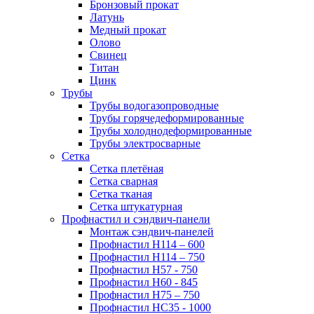
Бронзовый прокат
Латунь
Медный прокат
Олово
Свинец
Титан
Цинк
Трубы
Трубы водогазопроводные
Трубы горячедеформированные
Трубы холоднодеформированные
Трубы электросварные
Сетка
Сетка плетёная
Сетка сварная
Сетка тканая
Сетка штукатурная
Профнастил и сэндвич-панели
Монтаж сэндвич-панелей
Профнастил Н114 – 600
Профнастил Н114 – 750
Профнастил Н57 - 750
Профнастил Н60 - 845
Профнастил Н75 – 750
Профнастил НС35 - 1000