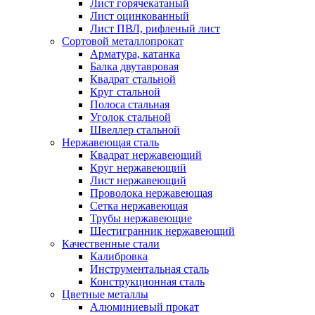
Лист горячекатаный
Лист оцинкованный
Лист ПВЛ, рифленый лист
Сортовой металлопрокат
Арматура, катанка
Балка двутавровая
Квадрат стальной
Круг стальной
Полоса стальная
Уголок стальной
Швеллер стальной
Нержавеющая сталь
Квадрат нержавеющий
Круг нержавеющий
Лист нержавеющий
Проволока нержавеющая
Сетка нержавеющая
Трубы нержавеющие
Шестигранник нержавеющий
Качественные стали
Калибровка
Инструментальная сталь
Конструкционная сталь
Цветные металлы
Алюминиевый прокат