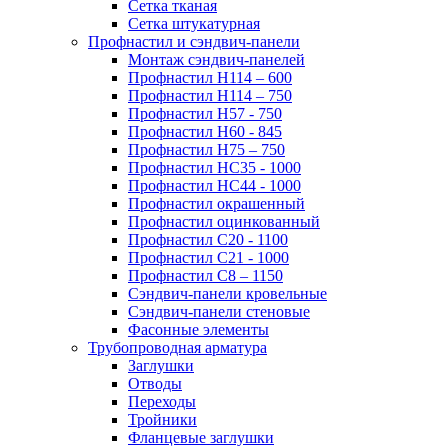
Сетка тканая
Сетка штукатурная
Профнастил и сэндвич-панели
Монтаж сэндвич-панелей
Профнастил Н114 – 600
Профнастил Н114 – 750
Профнастил Н57 - 750
Профнастил Н60 - 845
Профнастил Н75 – 750
Профнастил НС35 - 1000
Профнастил НС44 - 1000
Профнастил окрашенный
Профнастил оцинкованный
Профнастил С20 - 1100
Профнастил С21 - 1000
Профнастил С8 – 1150
Сэндвич-панели кровельные
Сэндвич-панели стеновые
Фасонные элементы
Трубопроводная арматура
Заглушки
Отводы
Переходы
Тройники
Фланцевые заглушки