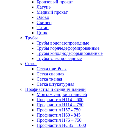
Бронзовый прокат
Латунь
Медный прокат
Олово
Свинец
Титан
Цинк
Трубы
Трубы водогазопроводные
Трубы горячедеформированные
Трубы холоднодеформированные
Трубы электросварные
Сетка
Сетка плетёная
Сетка сварная
Сетка тканая
Сетка штукатурная
Профнастил и сэндвич-панели
Монтаж сэндвич-панелей
Профнастил Н114 – 600
Профнастил Н114 – 750
Профнастил Н57 - 750
Профнастил Н60 - 845
Профнастил Н75 – 750
Профнастил НС35 - 1000