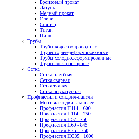
Бронзовый прокат
Латунь
Медный прокат
Олово
Свинец
Титан
Цинк
Трубы
Трубы водогазопроводные
Трубы горячедеформированные
Трубы холоднодеформированные
Трубы электросварные
Сетка
Сетка плетёная
Сетка сварная
Сетка тканая
Сетка штукатурная
Профнастил и сэндвич-панели
Монтаж сэндвич-панелей
Профнастил Н114 – 600
Профнастил Н114 – 750
Профнастил Н57 - 750
Профнастил Н60 - 845
Профнастил Н75 – 750
Профнастил НС35 - 1000