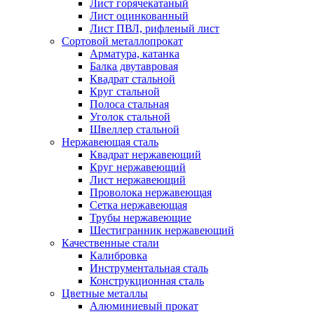
Лист горячекатаный
Лист оцинкованный
Лист ПВЛ, рифленый лист
Сортовой металлопрокат
Арматура, катанка
Балка двутавровая
Квадрат стальной
Круг стальной
Полоса стальная
Уголок стальной
Швеллер стальной
Нержавеющая сталь
Квадрат нержавеющий
Круг нержавеющий
Лист нержавеющий
Проволока нержавеющая
Сетка нержавеющая
Трубы нержавеющие
Шестигранник нержавеющий
Качественные стали
Калибровка
Инструментальная сталь
Конструкционная сталь
Цветные металлы
Алюминиевый прокат