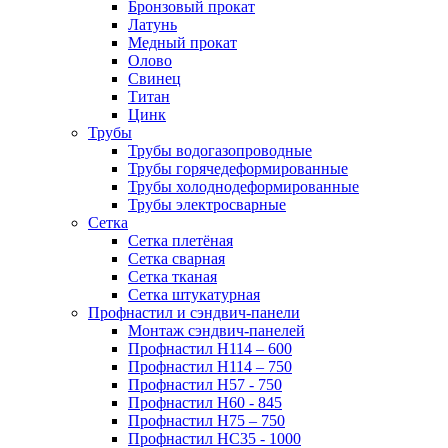
Бронзовый прокат
Латунь
Медный прокат
Олово
Свинец
Титан
Цинк
Трубы
Трубы водогазопроводные
Трубы горячедеформированные
Трубы холоднодеформированные
Трубы электросварные
Сетка
Сетка плетёная
Сетка сварная
Сетка тканая
Сетка штукатурная
Профнастил и сэндвич-панели
Монтаж сэндвич-панелей
Профнастил Н114 – 600
Профнастил Н114 – 750
Профнастил Н57 - 750
Профнастил Н60 - 845
Профнастил Н75 – 750
Профнастил НС35 - 1000