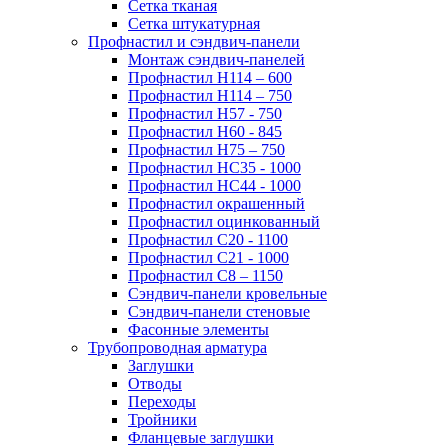
Сетка тканая
Сетка штукатурная
Профнастил и сэндвич-панели
Монтаж сэндвич-панелей
Профнастил Н114 – 600
Профнастил Н114 – 750
Профнастил Н57 - 750
Профнастил Н60 - 845
Профнастил Н75 – 750
Профнастил НС35 - 1000
Профнастил НС44 - 1000
Профнастил окрашенный
Профнастил оцинкованный
Профнастил С20 - 1100
Профнастил С21 - 1000
Профнастил С8 – 1150
Сэндвич-панели кровельные
Сэндвич-панели стеновые
Фасонные элементы
Трубопроводная арматура
Заглушки
Отводы
Переходы
Тройники
Фланцевые заглушки