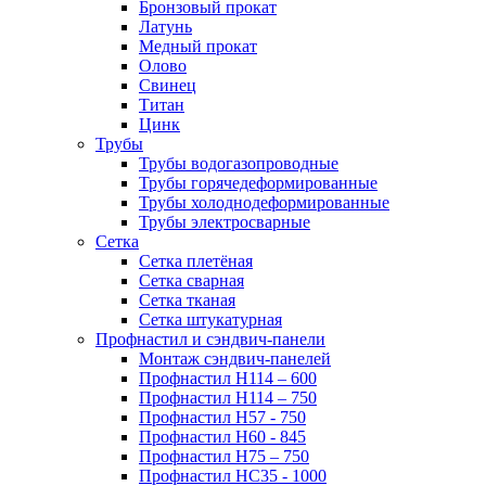
Бронзовый прокат
Латунь
Медный прокат
Олово
Свинец
Титан
Цинк
Трубы
Трубы водогазопроводные
Трубы горячедеформированные
Трубы холоднодеформированные
Трубы электросварные
Сетка
Сетка плетёная
Сетка сварная
Сетка тканая
Сетка штукатурная
Профнастил и сэндвич-панели
Монтаж сэндвич-панелей
Профнастил Н114 – 600
Профнастил Н114 – 750
Профнастил Н57 - 750
Профнастил Н60 - 845
Профнастил Н75 – 750
Профнастил НС35 - 1000