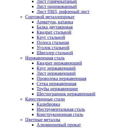
Лист горячекатаный
Лист оцинкованный
Лист ПВЛ, рифленый лист
Сортовой металлопрокат
Арматура, катанка
Балка двутавровая
Квадрат стальной
Круг стальной
Полоса стальная
Уголок стальной
Швеллер стальной
Нержавеющая сталь
Квадрат нержавеющий
Круг нержавеющий
Лист нержавеющий
Проволока нержавеющая
Сетка нержавеющая
Трубы нержавеющие
Шестигранник нержавеющий
Качественные стали
Калибровка
Инструментальная сталь
Конструкционная сталь
Цветные металлы
Алюминиевый прокат