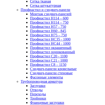
Сетка тканая
Сетка штукатурная
Профнастил и сэндвич-панели
Монтаж сэндвич-панелей
Профнастил Н114 – 600
Профнастил Н114 – 750
Профнастил Н57 - 750
Профнастил Н60 - 845
Профнастил Н75 – 750
Профнастил НС35 - 1000
Профнастил НС44 - 1000
Профнастил окрашенный
Профнастил оцинкованный
Профнастил С20 - 1100
Профнастил С21 - 1000
Профнастил С8 – 1150
Сэндвич-панели кровельные
Сэндвич-панели стеновые
Фасонные элементы
Трубопроводная арматура
Заглушки
Отводы
Переходы
Тройники
Фланцевые заглушки