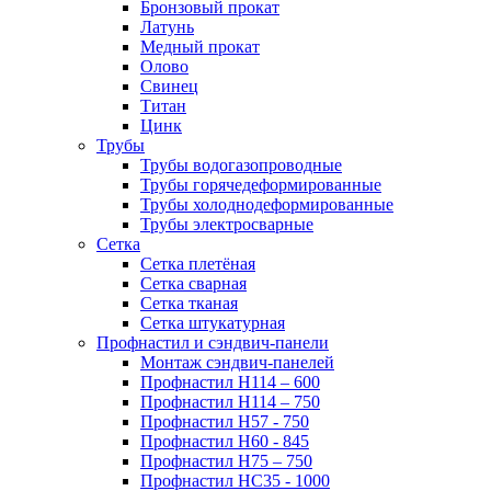
Бронзовый прокат
Латунь
Медный прокат
Олово
Свинец
Титан
Цинк
Трубы
Трубы водогазопроводные
Трубы горячедеформированные
Трубы холоднодеформированные
Трубы электросварные
Сетка
Сетка плетёная
Сетка сварная
Сетка тканая
Сетка штукатурная
Профнастил и сэндвич-панели
Монтаж сэндвич-панелей
Профнастил Н114 – 600
Профнастил Н114 – 750
Профнастил Н57 - 750
Профнастил Н60 - 845
Профнастил Н75 – 750
Профнастил НС35 - 1000