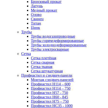
Бронзовый прокат
Латунь
Медный прокат
Олово
Свинец
Титан
Цинк
Трубы
Трубы водогазопроводные
Трубы горячедеформированные
Трубы холоднодеформированные
Трубы электросварные
Сетка
Сетка плетёная
Сетка сварная
Сетка тканая
Сетка штукатурная
Профнастил и сэндвич-панели
Монтаж сэндвич-панелей
Профнастил Н114 – 600
Профнастил Н114 – 750
Профнастил Н57 - 750
Профнастил Н60 - 845
Профнастил Н75 – 750
Профнастил НС35 - 1000