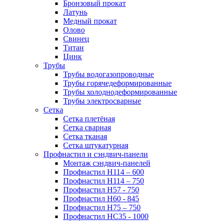
Бронзовый прокат
Латунь
Медный прокат
Олово
Свинец
Титан
Цинк
Трубы
Трубы водогазопроводные
Трубы горячедеформированные
Трубы холоднодеформированные
Трубы электросварные
Сетка
Сетка плетёная
Сетка сварная
Сетка тканая
Сетка штукатурная
Профнастил и сэндвич-панели
Монтаж сэндвич-панелей
Профнастил Н114 – 600
Профнастил Н114 – 750
Профнастил Н57 - 750
Профнастил Н60 - 845
Профнастил Н75 – 750
Профнастил НС35 - 1000