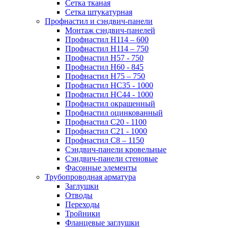
Сетка тканая
Сетка штукатурная
Профнастил и сэндвич-панели
Монтаж сэндвич-панелей
Профнастил Н114 – 600
Профнастил Н114 – 750
Профнастил Н57 - 750
Профнастил Н60 - 845
Профнастил Н75 – 750
Профнастил НС35 - 1000
Профнастил НС44 - 1000
Профнастил окрашенный
Профнастил оцинкованный
Профнастил С20 - 1100
Профнастил С21 - 1000
Профнастил С8 – 1150
Сэндвич-панели кровельные
Сэндвич-панели стеновые
Фасонные элементы
Трубопроводная арматура
Заглушки
Отводы
Переходы
Тройники
Фланцевые заглушки