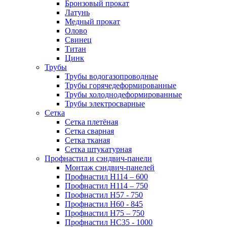
Бронзовый прокат
Латунь
Медный прокат
Олово
Свинец
Титан
Цинк
Трубы
Трубы водогазопроводные
Трубы горячедеформированные
Трубы холоднодеформированные
Трубы электросварные
Сетка
Сетка плетёная
Сетка сварная
Сетка тканая
Сетка штукатурная
Профнастил и сэндвич-панели
Монтаж сэндвич-панелей
Профнастил Н114 – 600
Профнастил Н114 – 750
Профнастил Н57 - 750
Профнастил Н60 - 845
Профнастил Н75 – 750
Профнастил НС35 - 1000