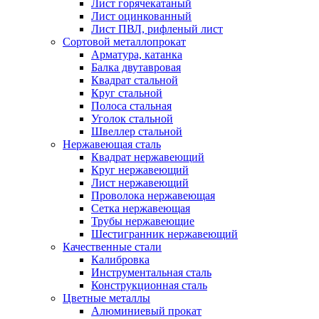
Лист горячекатаный
Лист оцинкованный
Лист ПВЛ, рифленый лист
Сортовой металлопрокат
Арматура, катанка
Балка двутавровая
Квадрат стальной
Круг стальной
Полоса стальная
Уголок стальной
Швеллер стальной
Нержавеющая сталь
Квадрат нержавеющий
Круг нержавеющий
Лист нержавеющий
Проволока нержавеющая
Сетка нержавеющая
Трубы нержавеющие
Шестигранник нержавеющий
Качественные стали
Калибровка
Инструментальная сталь
Конструкционная сталь
Цветные металлы
Алюминиевый прокат