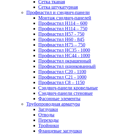
Сетка тканая
Сетка штукатурная
Профнастил и сэндвич-панели
Монтаж сэндвич-панелей
Профнастил Н114 – 600
Профнастил Н114 – 750
Профнастил Н57 - 750
Профнастил Н60 - 845
Профнастил Н75 – 750
Профнастил НС35 - 1000
Профнастил НС44 - 1000
Профнастил окрашенный
Профнастил оцинкованный
Профнастил С20 - 1100
Профнастил С21 - 1000
Профнастил С8 – 1150
Сэндвич-панели кровельные
Сэндвич-панели стеновые
Фасонные элементы
Трубопроводная арматура
Заглушки
Отводы
Переходы
Тройники
Фланцевые заглушки