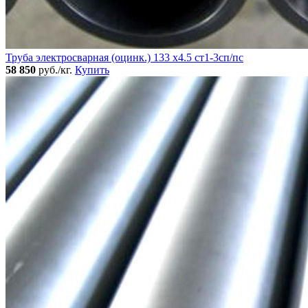
Труба электросварная (оцинк.) 133 х4.5 ст1-3сп/пс
58 850
руб./кг.
Купить