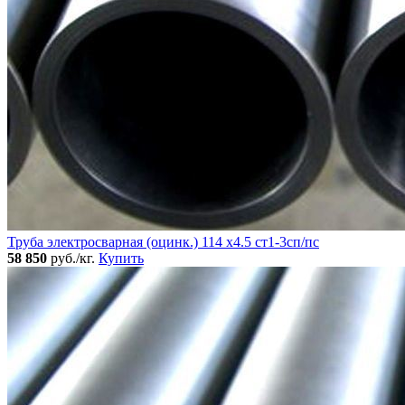
Труба электросварная (оцинк.) 114 х4.5 ст1-3сп/пс
58 850
руб./кг.
Купить