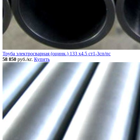
Труба электросварная (оцинк.) 133 х4.5 ст1-3сп/пс
58 850
руб./кг.
Купить