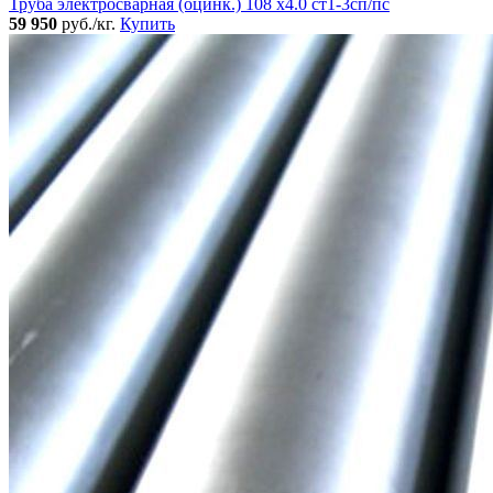
Труба электросварная (оцинк.) 108 х4.0 ст1-3сп/пс
59 950
руб./кг.
Купить