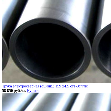
Труба электросварная (оцинк.) 159 х4.5 ст1-3сп/пс
58 850
руб./кг.
Купить