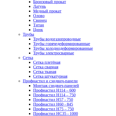
Бронзовый прокат
Латунь
Медный прокат
Олово
Свинец
Титан
Цинк
Трубы
Трубы водогазопроводные
Трубы горячедеформированные
Трубы холоднодеформированные
Трубы электросварные
Сетка
Сетка плетёная
Сетка сварная
Сетка тканая
Сетка штукатурная
Профнастил и сэндвич-панели
Монтаж сэндвич-панелей
Профнастил Н114 – 600
Профнастил Н114 – 750
Профнастил Н57 - 750
Профнастил Н60 - 845
Профнастил Н75 – 750
Профнастил НС35 - 1000