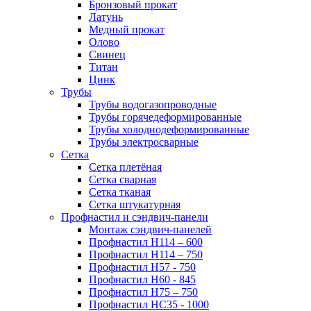
Бронзовый прокат
Латунь
Медный прокат
Олово
Свинец
Титан
Цинк
Трубы
Трубы водогазопроводные
Трубы горячедеформированные
Трубы холоднодеформированные
Трубы электросварные
Сетка
Сетка плетёная
Сетка сварная
Сетка тканая
Сетка штукатурная
Профнастил и сэндвич-панели
Монтаж сэндвич-панелей
Профнастил Н114 – 600
Профнастил Н114 – 750
Профнастил Н57 - 750
Профнастил Н60 - 845
Профнастил Н75 – 750
Профнастил НС35 - 1000