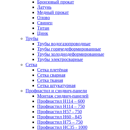
Бронзовый прокат
Латунь
Медный прокат
Олово
Свинец
Титан
Цинк
Трубы
Трубы водогазопроводные
Трубы горячедеформированные
Трубы холоднодеформированные
Трубы электросварные
Сетка
Сетка плетёная
Сетка сварная
Сетка тканая
Сетка штукатурная
Профнастил и сэндвич-панели
Монтаж сэндвич-панелей
Профнастил Н114 – 600
Профнастил Н114 – 750
Профнастил Н57 - 750
Профнастил Н60 - 845
Профнастил Н75 – 750
Профнастил НС35 - 1000