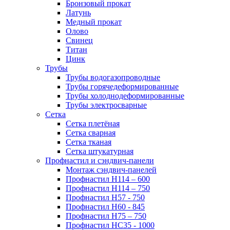
Бронзовый прокат
Латунь
Медный прокат
Олово
Свинец
Титан
Цинк
Трубы
Трубы водогазопроводные
Трубы горячедеформированные
Трубы холоднодеформированные
Трубы электросварные
Сетка
Сетка плетёная
Сетка сварная
Сетка тканая
Сетка штукатурная
Профнастил и сэндвич-панели
Монтаж сэндвич-панелей
Профнастил Н114 – 600
Профнастил Н114 – 750
Профнастил Н57 - 750
Профнастил Н60 - 845
Профнастил Н75 – 750
Профнастил НС35 - 1000