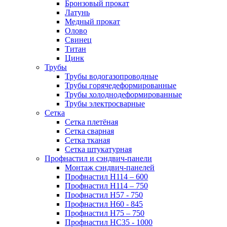
Бронзовый прокат
Латунь
Медный прокат
Олово
Свинец
Титан
Цинк
Трубы
Трубы водогазопроводные
Трубы горячедеформированные
Трубы холоднодеформированные
Трубы электросварные
Сетка
Сетка плетёная
Сетка сварная
Сетка тканая
Сетка штукатурная
Профнастил и сэндвич-панели
Монтаж сэндвич-панелей
Профнастил Н114 – 600
Профнастил Н114 – 750
Профнастил Н57 - 750
Профнастил Н60 - 845
Профнастил Н75 – 750
Профнастил НС35 - 1000